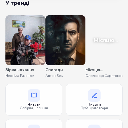
У тренді
Місяцю...
Зірка кохання
Спогади
Місяцю...
Неоніла Гуменюк
Антон Бек
Олександр Харитонов
Читати
Писати
Добірки, новинки
Публікуйте твори