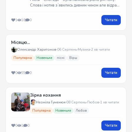
Слова і мотив зʼявились дивним чином але відразу
встиг записати на гітарі. Трек вийшов у жовтні
2025 року
Читати
1
18
0
Місяцю...
Олександр Харитонов
06 Серпень
Музика
2 хв читати
Популярна
Новеньке
пісні
Вірш
Читати
0
55
0
Зірка кохання
Неоніла Гуменюк
08 Серпень
Любов
1 хв читати
Популярна
Новеньке
Любов
Читати
0
1
0