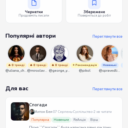
Чернетки
Збережене
Продовжіть писати
Поверніться до робіт
Популярні автори
Переглянути все
🔥 В тренді
🔥 В тренді
🔥 В тренді
⭐ Рекомендація
Новенькі
Нов
@uliana_chernenko
@miroslavmaniyk
@george_y_lawlett
@pikol
@spravedliwa
@s
Для вас
Переглянути все
Спогади
Антон Бек
07 Серпень
Суспільство
2 хв читати
Популярна
Новеньке
ReАкція
Вірш
Пісня ``Спогади`` була написана рівно рік тому.