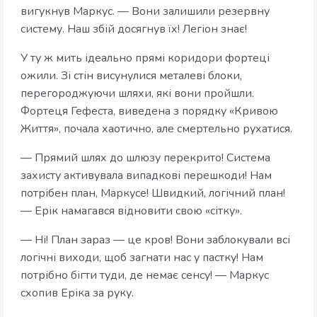
вигукнув Маркус. — Вони залишили резервну
систему. Наш збій досягнув їх! Легіон знає!
У ту ж мить ідеально прямі коридори фортеці
ожили. Зі стін висунулися металеві блоки,
перегороджуючи шляхи, які вони пройшли.
Фортеця Гефеста, виведена з порядку «Кривою
Життя», почала хаотично, але смертельно рухатися.
— Прямий шлях до шлюзу перекрито! Система
захисту активувала випадкові перешкоди! Нам
потрібен план, Маркусе! Швидкий, логічний план!
— Ерік намагався відновити свою «сітку».
— Ні! План зараз — це кров! Вони заблокували всі
логічні виходи, щоб загнати нас у пастку! Нам
потрібно бігти туди, де немає сенсу! — Маркус
схопив Еріка за руку.