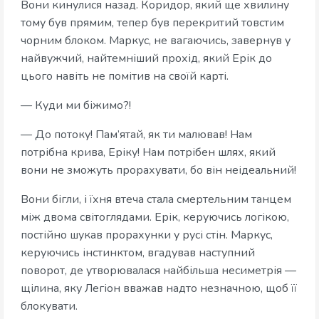
Вони кинулися назад. Коридор, який ще хвилину
тому був прямим, тепер був перекритий товстим
чорним блоком. Маркус, не вагаючись, завернув у
найвужчий, найтемніший прохід, який Ерік до
цього навіть не помітив на своїй карті.
— Куди ми біжимо?!
— До потоку! Пам’ятай, як ти малював! Нам
потрібна крива, Еріку! Нам потрібен шлях, який
вони не зможуть прорахувати, бо він неідеальний!
Вони бігли, і їхня втеча стала смертельним танцем
між двома світоглядами. Ерік, керуючись логікою,
постійно шукав прорахунки у русі стін. Маркус,
керуючись інстинктом, вгадував наступний
поворот, де утворювалася найбільша несиметрія —
щілина, яку Легіон вважав надто незначною, щоб її
блокувати.