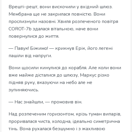
Врешті-решт, вони вискочили у вхідний шлюз.
Мембрана ще не закрилася повністю. Вони
прослизнули назовні. Хвиля розпеченого повітря
COROT-7b здалася вітальною, наче вони
повернулися до життя.
— Павук! Біжимо! — крикнув Ерік, його легені
пашіли від напруги.
Вони щосили кинулися до корабля. Але коли вони
вже майже дісталися до шлюзу, Маркус різко
підняв руку, вказуючи на небо але не
зупиняючись.
— Нас знайшли, — промовив він.
Над розпеченим горизонтом, крізь туман випарів,
проривалася чиста, холодна, ідеально симетрична
тінь. Вона рухалася безшумно і з жахливою