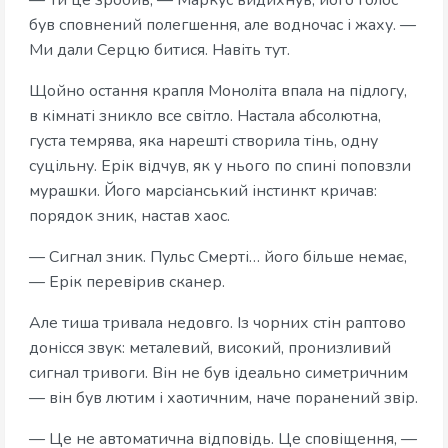
— Ти це зробив, — Маркус видихнув, його голос
був сповнений полегшення, але водночас і жаху. —
Ми дали Серцю битися. Навіть тут.
Щойно остання крапля Моноліта впала на підлогу,
в кімнаті зникло все світло. Настала абсолютна,
густа темрява, яка нарешті створила тінь, одну
суцільну. Ерік відчув, як у нього по спині поповзли
мурашки. Його марсіанський інстинкт кричав:
порядок зник, настав хаос.
— Сигнал зник. Пульс Смерті… його більше немає,
— Ерік перевірив сканер.
Але тиша тривала недовго. Із чорних стін раптово
донісся звук: металевий, високий, пронизливий
сигнал тривоги. Він не був ідеально симетричним
— він був лютим і хаотичним, наче поранений звір.
— Це не автоматична відповідь. Це сповіщення, —