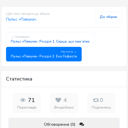
Цей текст входить до збірки
До збірки
Пульс «Павука».
← Попередня
Пульс «Павука». Розділ 1. Серце, що пам`ятає
Наступна →
Пульс «Павука». Розділ 2. Ехо Гефеста
Статистика
71
4
0
Переглядів
Вподобано
Поділились
Обговорення (0)