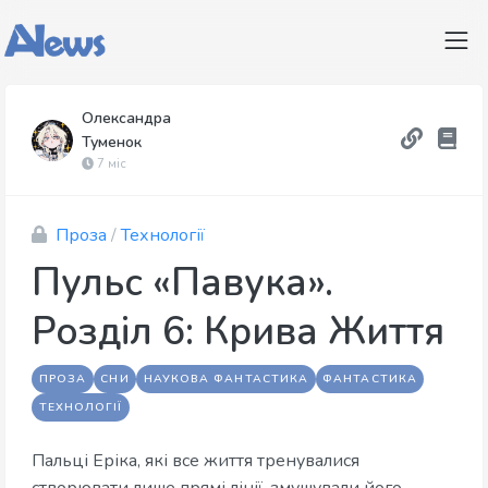
Олександра
Туменок
7 міс
Проза
/
Технології
Пульс «Павука».
Розділ 6: Крива Життя
ПРОЗА
СНИ
НАУКОВА ФАНТАСТИКА
ФАНТАСТИКА
ТЕХНОЛОГІЇ
Пальці Еріка, які все життя тренувалися