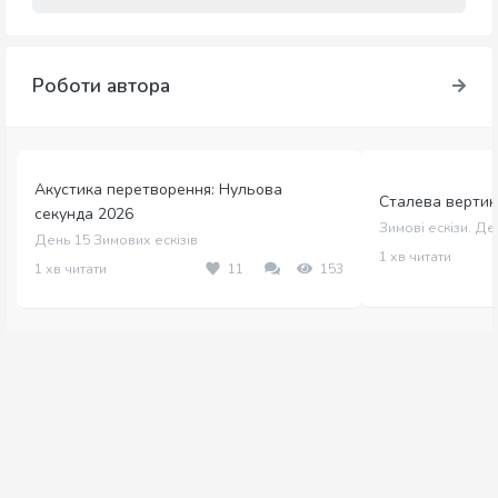
Роботи автора
Акустика перетворення: Нульова
Сталева вертика
секунда 2026
Зимові ескізи. Де
День 15 Зимових ескізів
1 хв читати
1 хв читати
11
153