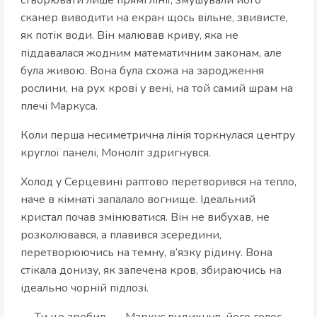
створювати лише прямі лінії, змушували його
сканер виводити на екран щось вільне, звивисте,
як потік води. Він малював криву, яка не
піддавалася жодним математичним законам, але
була живою. Вона була схожа на зародження
рослини, на рух крові у вені, на той самий шрам на
плечі Маркуса.
Коли перша несиметрична лінія торкнулася центру
круглої панелі, Моноліт здригнувся.
Холод у Серцевині раптово перетворився на тепло,
наче в кімнаті запалало вогнище. Ідеальний
кристал почав змінюватися. Він не вибухав, не
розколювався, а плавився зсередини,
перетворюючись на темну, в’язку рідину. Вона
стікала донизу, як запечена кров, збираючись на
ідеально чорній підлозі.