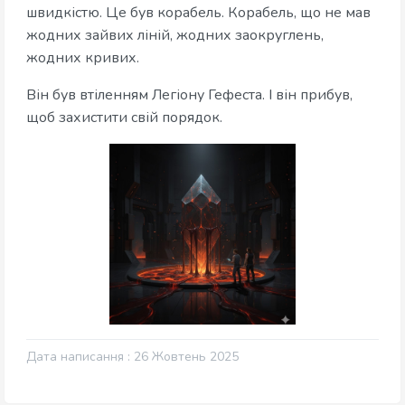
швидкістю. Це був корабель. Корабель, що не мав
жодних зайвих ліній, жодних заокруглень,
жодних кривих.
Він був втіленням Легіону Гефеста. І він прибув,
щоб захистити свій порядок.
Дата написання : 26 Жовтень 2025