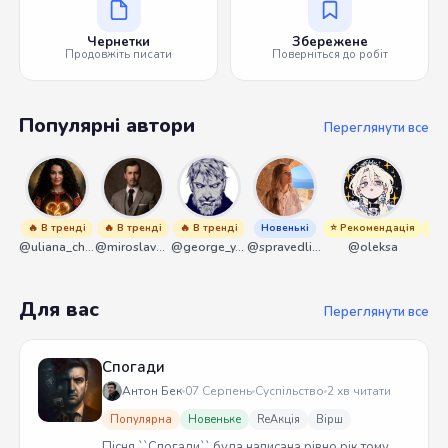
Чернетки
Збережене
Продовжіть писати
Поверніться до робіт
Популярні автори
Переглянути все
🔥 В тренді
🔥 В тренді
🔥 В тренді
Новенькі
⭐ Рекомендація
⭐ Р
@uliana_chernenko
@miroslavmaniyk
@george_y_lawlett
@spravedliwa
@oleksa
Для вас
Переглянути все
Спогади
Антон Бек
07 Серпень
Суспільство
2 хв читати
Популярна
Новеньке
ReАкція
Вірш
Пісня ``Спогади`` була написана рівно рік тому.