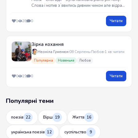
Слова і мотив зʼявились дивним чином але відразу
встиг записати на гітарі. Трек вийшов у жовтні
2025 року
Читати
1
28
0
Зірка кохання
Неоніла Гуменюк
08 Серпень
Любов
1 хв читати
Популярна
Новеньке
Любов
Читати
0
19
0
Популярні теми
поезія
22
Вірш
19
Життя
16
українська поезія
12
суспільство
9