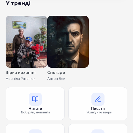
У тренді
Зірка кохання
Спогади
Неоніла Гуменюк
Антон Бек
Читати
Писати
Добірки, новинки
Публікуйте твори