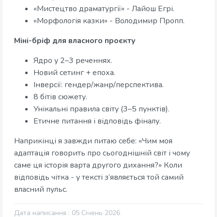
«Мистецтво драматургії» - Лайош Егрі.
«Морфологія казки» - Володимир Пропп.
Міні-бріф для власного проєкту
Ядро у 2–3 реченнях.
Новий сетинг + епоха.
Інверсії: гендер/жанр/перспектива.
8 бітів сюжету.
Унікальні правила світу (3–5 пунктів).
Етичне питання і відповідь фіналу.
Наприкінці я завжди питаю себе: «Чим моя
адаптація говорить про сьогоднішній світ і чому
саме ця історія варта другого дихання?» Коли
відповідь чітка - у тексті з’являється той самий
власний пульс.
Дата написання : 05 Січень 2026