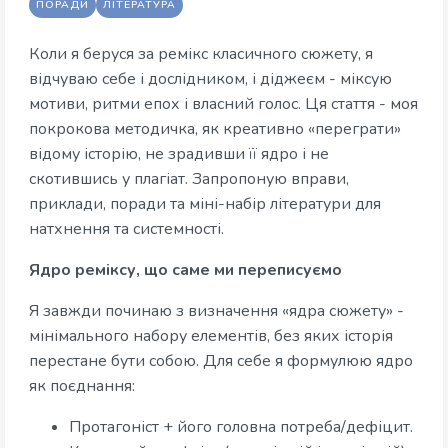
ПОРАДИ
ЛІТЕРАТУРА
Коли я беруся за ремікс класичного сюжету, я
відчуваю себе і дослідником, і діджеєм - міксую
мотиви, ритми епох і власний голос. Ця стаття - моя
покрокова методичка, як креативно «переграти»
відому історію, не зрадивши її ядро і не
скотившись у плагіат. Запропоную вправи,
приклади, поради та міні-набір літератури для
натхнення та системності.
Ядро реміксу, що саме ми переписуємо
Я завжди починаю з визначення «ядра сюжету» -
мінімального набору елементів, без яких історія
перестане бути собою. Для себе я формулюю ядро
як поєднання:
Протагоніст + його головна потреба/дефіцит.