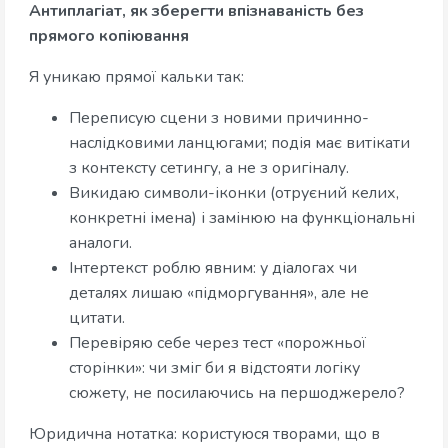
Антиплагіат, як зберегти впізнаваність без
прямого копіювання
Я уникаю прямої кальки так:
Переписую сцени з новими причинно-
наслідковими ланцюгами; подія має витікати
з контексту сетингу, а не з оригіналу.
Викидаю символи-іконки (отруєний келих,
конкретні імена) і замінюю на функціональні
аналоги.
Інтертекст роблю явним: у діалогах чи
деталях лишаю «підморгування», але не
цитати.
Перевіряю себе через тест «порожньої
сторінки»: чи зміг би я відстояти логіку
сюжету, не посилаючись на першоджерело?
Юридична нотатка: користуюся творами, що в