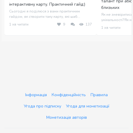
талант при абю
інтерактивну карту. Практичний гайд:)
близьких
Сьогодні я поділюся з вами практичним
Як не зневіритись
гайдом, як створити таку карту, які шаб...
унікальності?Як на
1 хв читати
9
137
1 хв читати
Інформація
Конфіденційність
Правила
Угода про підписку
Угода для монетизації
Монетизація авторів