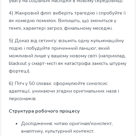
увагу на соціальні наслідки в новому середовищі.
4) Жанровий фліп: виберіть трагедію і спробуйте її
як комедію помилок. Випишіть, що зміниться у
темпі, характері загроз, фінальному меседжі.
5) Доказ від сетингу: візьміть одну кульмінаційну
подію і побудуйте причинний ланцюг, який
можливий лише у вашому новому світі (наприклад,
blackout у смарт-місті як катастрофа замість штурму
фортеці).
6) Пітч у 50 словах: сформулюйте синопсис
адаптації, уникаючи згадки оригінальних назв і
персонажів.
Структура робочого процесу
Дослідження: читаю оригінал/конспект,
аналітику, культурний контекст.