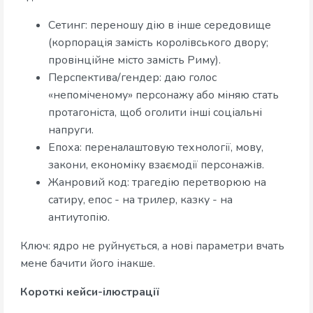
Сетинг: переношу дію в інше середовище
(корпорація замість королівського двору;
провінційне місто замість Риму).
Перспектива/гендер: даю голос
«непоміченому» персонажу або міняю стать
протагоніста, щоб оголити інші соціальні
напруги.
Епоха: переналаштовую технології, мову,
закони, економіку взаємодії персонажів.
Жанровий код: трагедію перетворюю на
сатиру, епос - на трилер, казку - на
антиутопію.
Ключ: ядро не руйнується, а нові параметри вчать
мене бачити його інакше.
Короткі кейси-ілюстрації