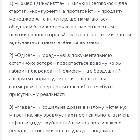
1) «Ромео і Джульєтта» → міський techno-noir: два
стартапи-конкуренти, а протагоністи - продакт-
менеджерка та інженер, що намагаються
об’єднати бази користувачів, але стикаються з
політикою інвесторів. Фінал гірко-іронічний: злиття
відбувається ціною особистої автономії.
2) «Одісея» → роад-муві з документальною
естетикою: ветеран повертається додому крізь
лабіринт бюрократії, Полифем - це бездушний
алгоритм скорингу, сирени - сповіщення
соцмереж. Повернення стає вибором «бути
присутнім» у реальності.
3) «Медея» → соціальна драма в малому містечку:
мігрантка, яку зраджує партнер і спільнота; замість
інфантициду - руйнівний вчинок проти власної
репутації і системи, що засуджує її подвійно.