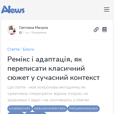
Світлана Мачула
7 міс /
Оновлено
Стаття
/
Блоги
Ремікс і адаптація, як
переписати класичний
сюжет у сучасний контекст
Ця стаття - моя покрокова методичка, як
креативно «переграти» відому історію, не
зрадивши її ядро і не скотившись у плагіат.
KOSENKOART
UKRAINIANWRITERS
ПИСЬМЕННИЦТВО