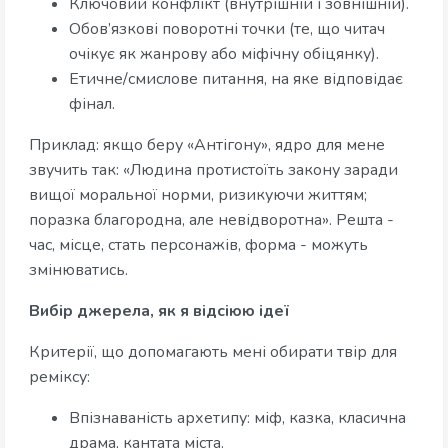
Ключовий конфлікт (внутрішній і зовнішній).
Обов’язкові поворотні точки (те, що читач
очікує як жанрову або міфічну обіцянку).
Етичне/смислове питання, на яке відповідає
фінал.
Приклад: якщо беру «Антігону», ядро для мене
звучить так: «Людина протистоїть закону заради
вищої моральної норми, ризикуючи життям;
поразка благородна, але невідворотна». Решта -
час, місце, стать персонажів, форма - можуть
змінюватись.
Вибір джерела, як я відсіюю ідеї
Критерії, що допомагають мені обирати твір для
реміксу:
Впізнаваність архетипу: міф, казка, класична
драма, кантата міста.