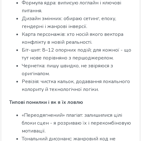
Формула ядра: виписую логлайн і ключові
питання.
Дизайн змінних: обираю сетинг, епоху,
гендерні і жанрові інверсії.
Карта персонажів: хто носій якого вектора
конфлікту в новій реальності.
Біт-шит: 8–12 опорних подій; для кожної - що
тут нове порівняно з першоджерелом.
Чернетка: пишу швидко, не звіряюся з
оригіналом.
Ревізія: чистка кальок, додавання локального
колориту й технологічної логіки.
Типові помилки і як я їх ловлю
«Переодягнений» плагіат: залишилися цілі
блоки сцен - я розриваю їх і перекомбіновую
мотивації.
Тональний дисонанс: жанровий код не