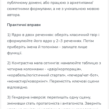
публічному домені, або працюю з архетипами/
сюжетними формулами, а не з унікальною мовою
автора.
Практичні вправи
1) Ядро в двох реченнях: оберіть класичний твір і
сформулюйте його ядро у 2–3 реченнях. Потім
приберіть імена й топоніми - залиште лише
функції.
2) Контрастна мапа сетингів: намалюйте таблицю з
чотирма колонками - «двір/корпорація»,
«корабель/логістичний стартап», «печера/чат-бот»,
«монастир/коворкінг». Перемістіть ключові сцени
відповідно.
3) Гендерна інверсія: перепишіть одну сцену,
змінивши стать протагоніста і антагоніста. Зверніть