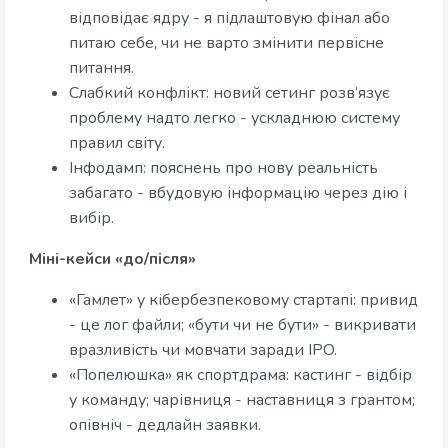
відповідає ядру - я підлаштовую фінал або
питаю себе, чи не варто змінити первісне
питання.
Слабкий конфлікт: новий сетинг розв’язує
проблему надто легко - ускладнюю систему
правил світу.
Інфодамп: пояснень про нову реальність
забагато - вбудовую інформацію через дію і
вибір.
Міні-кейси «до/після»
«Гамлет» у кібербезпековому стартапі: привид
- це лог файли; «бути чи не бути» - викривати
вразливість чи мовчати заради IPO.
«Попелюшка» як спортдрама: кастинг - відбір
у команду; чарівниця - наставниця з грантом;
опівніч - дедлайн заявки.