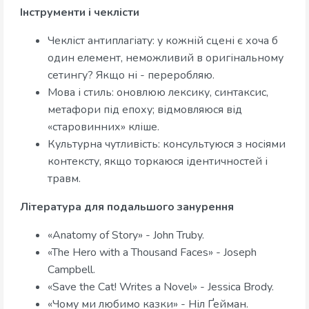
Інструменти і чеклісти
Чекліст антиплагіату: у кожній сцені є хоча б
один елемент, неможливий в оригінальному
сетингу? Якщо ні - переробляю.
Мова і стиль: оновлюю лексику, синтаксис,
метафори під епоху; відмовляюся від
«старовинних» кліше.
Культурна чутливість: консультуюся з носіями
контексту, якщо торкаюся ідентичностей і
травм.
Література для подальшого занурення
«Anatomy of Story» - John Truby.
«The Hero with a Thousand Faces» - Joseph
Campbell.
«Save the Cat! Writes a Novel» - Jessica Brody.
«Чому ми любимо казки» - Ніл Ґейман.