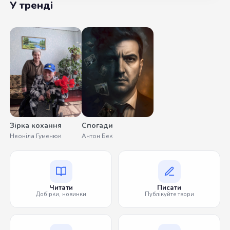
У тренді
Зірка кохання
Спогади
Неоніла Гуменюк
Антон Бек
Читати
Писати
Добірки, новинки
Публікуйте твори