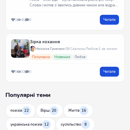
Слова і мотив зʼявились дивним чином але відразу
встиг записати на гітарі. Трек вийшов у жовтні
2025 року
Читати
1
41
0
Зірка кохання
Неоніла Гуменюк
08 Серпень
Любов
1 хв читати
Популярна
Новеньке
Любов
Читати
0
33
0
Популярні теми
поезія
22
Вірш
20
Життя
16
українська поезія
12
суспільство
8