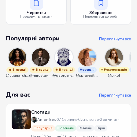
Чернетки
Збережене
Продовжіть писати
Поверніться до робіт
Популярні автори
Переглянути все
🔥 В тренді
🔥 В тренді
🔥 В тренді
Новенькі
⭐ Рекомендація
Нов
@uliana_chernenko
@miroslavmaniyk
@george_y_lawlett
@spravedliwa
@pikol
@s
Для вас
Переглянути все
Спогади
Антон Бек
07 Серпень
Суспільство
2 хв читати
Популярна
Новеньке
ReАкція
Вірш
Пісня ``Спогади`` була написана рівно рік тому.