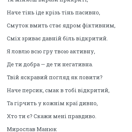
Наче тінь іде крізь тінь пасивно,
Смуток вмить стає ядром фіктивним,
Сміх зриває давній біль відкритий.
Я ловлю всю гру твою активну,
Де ти добра — де ти негативна.
Твій яскравий погляд як ловити?
Наче персик, смак в тобі відкритий,
Та гірчить у кожнім краї дивно,
Хто ти є? Скажи мені правдиво.
Мирослав Манюк