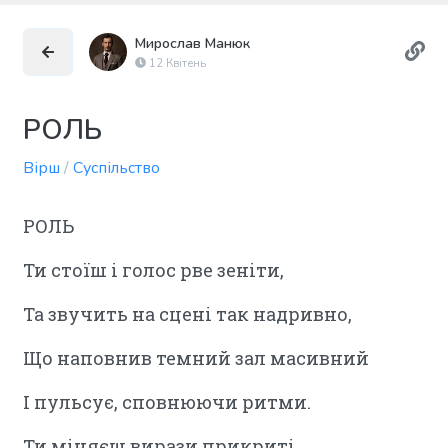
Мирослав Манюк
12 Квітень
РОЛЬ
Вірш
/
Суспільство
РОЛЬ
Ти стоїш і голос рве зеніти,
Та звучить на сцені так надривно,
Що наповнив темний зал масивний
І пульсує, сповнюючи ритми.
Ти міняєш вирази прикриті,