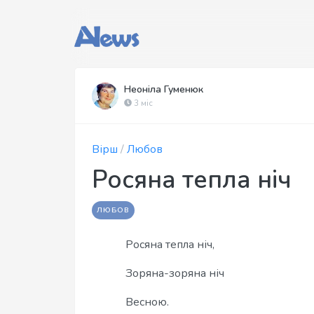
Неоніла Гуменюк
3 міс
Вірш
/
Любов
Росяна тепла ніч
ЛЮБОВ
Росяна тепла ніч,
Зоряна-зоряна ніч
Весною.