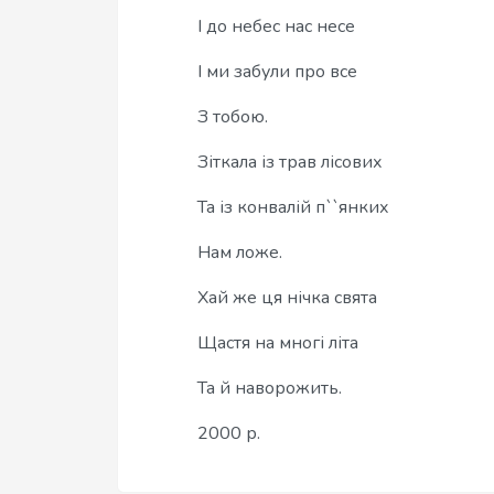
І до небес нас несе
І ми забули про все
З тобою.
Зіткала із трав лісових
Та із конвалій п``янких
Нам ложе.
Хай же ця нічка свята
Щастя на многі літа
Та й наворожить.
2000 р.