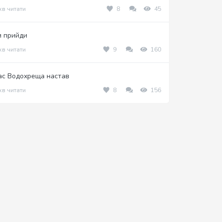
хв читати
8
45
и прийди
хв читати
9
160
ас Водохреща настав
хв читати
8
156