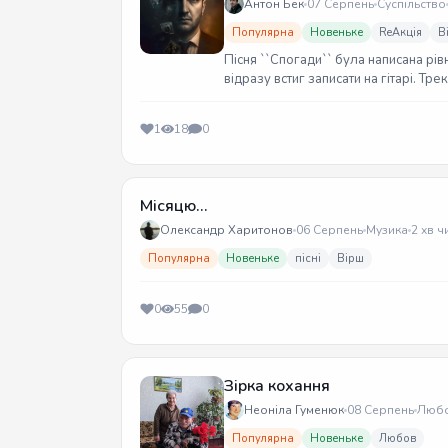
Антон Бек
07 Серпень
Суспільство
Популярна
Новеньке
ReАкція
В
Пісня ``Спогади`` була написана рів
відразу встиг записати на гітарі. Тр
1
18
0
Місяцю...
Олександр Харитонов
06 Серпень
Музика
2 хв ч
Популярна
Новеньке
пісні
Вірш
0
55
0
Зірка кохання
Неоніла Гуменюк
08 Серпень
Люб
Популярна
Новеньке
Любов