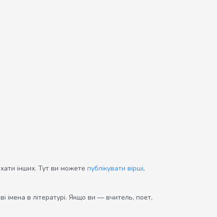
ихати інших. Тут ви можете
публікувати вірші
,
і імена в літературі. Якщо ви — вчитель, поет,