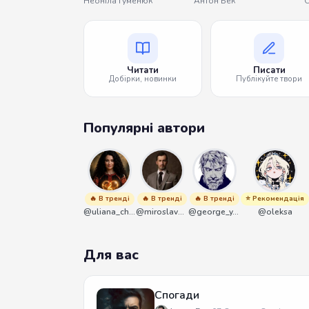
Неоніла Гуменюк
Антон Бек
О
Читати
Писати
Добірки, новинки
Публікуйте твори
Популярні автори
🔥 В тренді
🔥 В тренді
🔥 В тренді
⭐ Рекомендація
@uliana_chernenko
@miroslavmaniyk
@george_y_lawlett
@oleksa
Для вас
Спогади