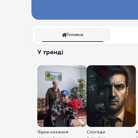
Головна
У тренді
Зірка кохання
Спогади
М