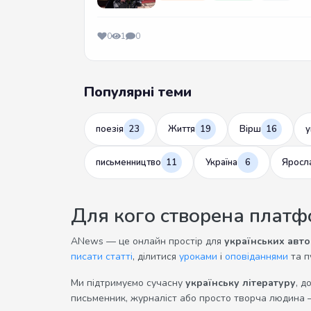
0
1
0
Популярні теми
поезія
23
Життя
19
Вірш
16
у
письменництво
11
Україна
6
Яросл
Для кого створена плат
ANews — це онлайн простір для
українських авто
писати статті
, ділитися
уроками
і
оповіданнями
та п
Ми підтримуємо сучасну
українську літературу
, д
письменник, журналіст або просто творча людина 