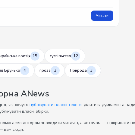
Читати
країнська поезія
15
суспільство
12
ав Брунько
4
проза
3
Природа
3
форма ANews
рів
, які хочуть
публікувати власні тексти
, ділитися думками та над
ублікувати власні збірки.
опомагаємо авторам знаходити читачів, а читачам — відкривати нов
— вам сюди.