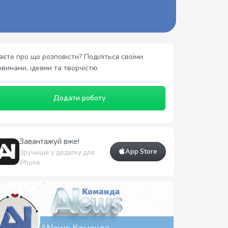
аєте про що розповісти? Поділіться своїми
овинами, ідеями та творчістю
Додати роботу
Завантажуй вже!
App Store
Зручніше у додатку для
iPhone
ANews Команда