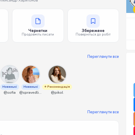
лександр Харитонов
Чернетки
Збережене
Продовжіть писати
Поверніться до робіт
Переглянути все
Новенькі
Новенькі
⭐ Рекомендація
@sofia
@spravedliwa
@pikol
Переглянути все