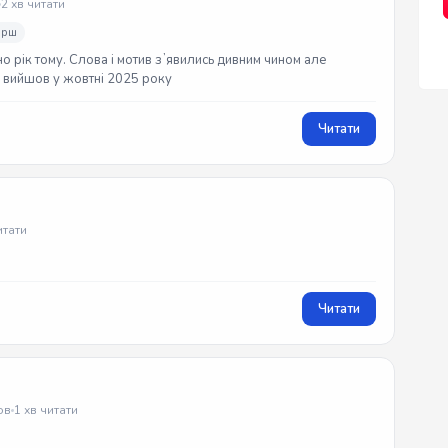
2 хв читати
ірш
но рік тому. Слова і мотив зʼявились дивним чином але
ек вийшов у жовтні 2025 року
Читати
итати
Читати
ов
1 хв читати