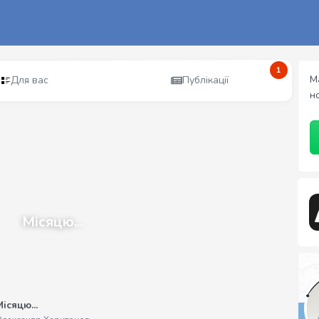
1
М
Для вас
Публікації
н
Місяцю...
ісяцю...