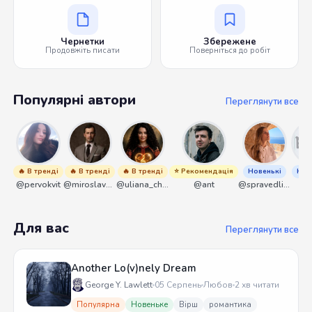
Чернетки
Збережене
Продовжіть писати
Поверніться до робіт
Популярні автори
Переглянути все
🔥 В тренді
🔥 В тренді
🔥 В тренді
⭐ Рекомендація
Новенькі
Нов
@pervokvit
@miroslavmaniyk
@uliana_chernenko
@ant
@spravedliwa
@s
Для вас
Переглянути все
Another Lo(v)nely Dream
George Y. Lawlett
05 Серпень
Любов
2 хв читати
Популярна
Новеньке
Вірш
романтика