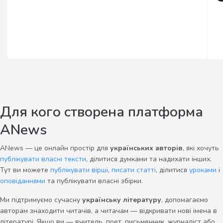
Для кого створена платформа
ANews
ANews — це онлайн простір для
українських авторів
, які хочуть
публікувати власні тексти
, ділитися думками та надихати інших.
Тут ви можете
публікувати вірші
,
писати статті
, ділитися
уроками
і
оповіданнями
та публікувати власні збірки.
Ми підтримуємо сучасну
українську літературу
, допомагаємо
авторам знаходити читачів, а читачам — відкривати нові імена в
літературі. Якщо ви — вчитель, поет, письменник, журналіст або