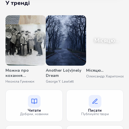
У тренді
Місяцю...
Можна про
Another Lo(v)nely
Місяцю...
У
кохання
Dream
Олександр Харитонов
С
помовчати
Неоніла Гуменюк
George Y. Lawlett
Читати
Писати
Добірки, новинки
Публікуйте твори