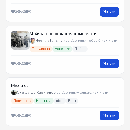
Читати
2
52
0
Можна про кохання помовчати
Неоніла Гуменюк
06 Серпень
Любов
1 хв читати
Популярна
Новеньке
Любов
Читати
0
22
0
Місяцю...
Олександр Харитонов
06 Серпень
Музика
2 хв читати
Популярна
Новеньке
пісні
Вірш
Читати
0
21
0