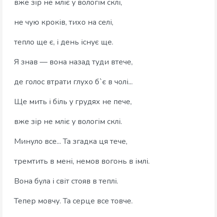
вже зір не мліє у вологім склі,
не чую кроків, тихо на селі,
тепло ще є, і день існує ще.
Я знав — вона назад туди втече,
де голос втрати глухо б`є в чолі...
Ще мить і біль у грудях не пече,
вже зір не мліє у вологім склі.
Минуло все... Та згадка ця тече,
тремтить в мені, немов вогонь в імлі.
Вона була і світ стояв в теплі.
Тепер мовчу. Та серце все товче.