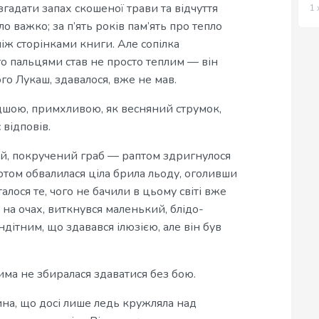
гадати запах скошеної трави та відчуття
1 
о важко; за п’ять років пам’ять про тепло
між сторінками книги. Але сопілка
го пальцями став не просто теплим — він
ого Лукаш, здавалося, вже не мав.
идшою, примхливою, як весняний струмок,
 відповів.
й, покручений граб — раптом здригнулося
ркотом обвалилася ціла брила льоду, оголивши
алося те, чого не бачили в цьому світі вже
о на очах, виткнувся маленький, блідо-
ндітним, що здавався ілюзією, але він був
има не збиралася здаватися без бою.
на, що досі лише ледь кружляла над