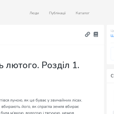
Люди
Публікації
Каталог
Це
Ш
 лютого. Розділ 1.
С
етівся луною, як це буває у звичайних лісах.
а вбирають його, як спрагла земля вбирає
ула м’якою, вологою і тягучою, немов