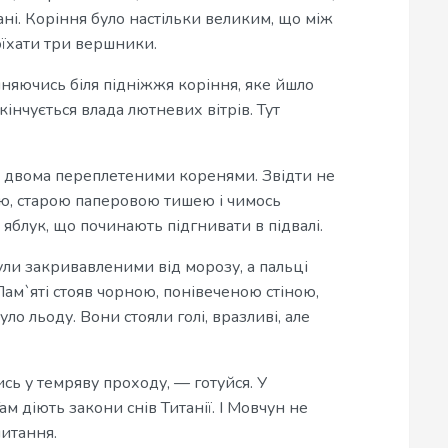
ані. Коріння було настільки великим, що між
їхати три вершники.
яючись біля підніжжя коріння, яке йшло
кінчується влада лютневих вітрів. Тут
ж двома переплетеними коренями. Звідти не
ою, старою паперовою тишею і чимось
яблук, що починають підгнивати в підвалі.
ули закривавленими від морозу, а пальці
 Пам`яті стояв чорною, понівеченою стіною,
ло льоду. Вони стояли голі, вразливі, але
сь у темряву проходу, — готуйся. У
Там діють закони снів Титанії. І Мовчун не
читання.