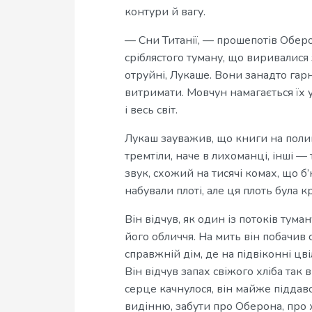
контури й вагу.
— Сни Титанії, — прошепотів Оберо
сріблястого туману, що виривалися
отруйні, Лукаше. Вони занадто гарн
витримати. Мовчун намагається їх у
і весь світ.
Лукаш зауважив, що книги на поли
тремтіли, наче в лихоманці, інші 
звук, схожий на тисячі комах, що б’
набували плоті, але ця плоть була 
Він відчув, як один із потоків ту
його обличчя. На мить він побачив с
справжній дім, де на підвіконні цвіл
Він відчув запах свіжого хліба так
серце качнулося, він майже підда
видінню, забути про Оберона, про хо