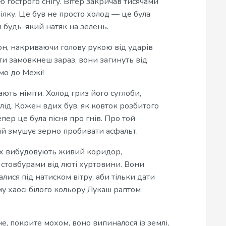
 гострого снігу. Вітер закричав тисячами
ілку. Це був не просто холод — це була
и будь-який натяк на зелень.
н, накриваючи голову рукою від ударів
 ти замовкнеш зараз, вони загинуть від
мо до Межі!
ають німіти. Холод гриз його суглоби,
ід. Кожен вдих був, як ковток розбитого
пер це була пісня про гнів. Про той
ий змушує зерно пробивати асфальт.
них вибудовують живий коридор,
стовбурами від люті хуртовини. Вони
лися під натиском вітру, аби тільки дати
му хаосі білого кольору Лукаш раптом
е, покрите мохом, воно випиналося із землі,