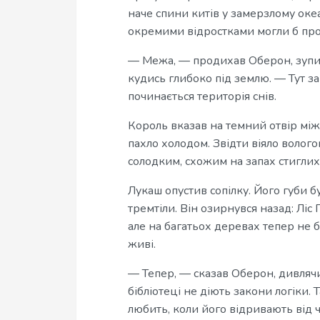
наче спини китів у замерзлому оке
окремими відростками могли б про
— Межа, — продихав Оберон, зупин
кудись глибоко під землю. — Тут за
починається територія снів.
Король вказав на темний отвір мі
пахло холодом. Звідти віяло волог
солодким, схожим на запах стиглих 
Лукаш опустив сопілку. Його губи б
тремтіли. Він озирнувся назад: Ліс
але на багатьох деревах тепер не бу
живі.
— Тепер, — сказав Оберон, дивлячи
бібліотеці не діють закони логіки. 
любить, коли його відривають від 