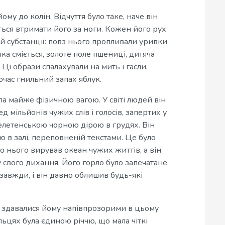
ому до колін. Відчуття було таке, наче він
ється втримати його за ноги. Кожен його рух
 субстанції: повз нього пропливали уривки
яка сміється, золоте поле пшениці, дитяча
 Ці образи спалахували на мить і гасли,
очас гнильний запах яблук.
стала майже фізичною вагою. У світі людей він
ед мільйонів чужих слів і голосів, запертих у
елетенською чорною дірою в грудях. Він
 в залі, переповненій текстами. Це було
ло нього вирував океан чужих життів, а він
у свого дихання. Його горло було запечатане
завжди, і він давно облишив будь-які
и здавалися йому напівпрозорими в цьому
альцях була єдиною річчю, що мала чіткі