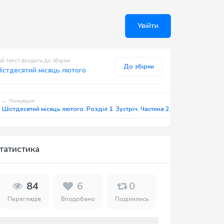
Увійти
й текст входить до збірки
До збірки
істдесятий місяць лютого
← Попередня
Шістдесятий місяць лютого. Розділ 1. Зустріч. Частина 2.
татистика
84
6
0
Переглядів
Вподобано
Поділились