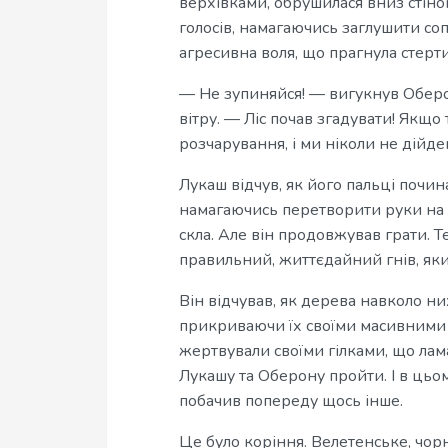
верхівками, обрушилася вниз стіною
голосів, намагаючись заглушити соп
агресивна воля, що прагнула стерт
— Не зупиняйся! — вигукнув Оберо
вітру. — Ліс почав згадувати! Якщо
розчарування, і ми ніколи не дійде
Лукаш відчув, як його пальці почин
намагаючись перетворити руки на л
скла. Але він продовжував грати. Те
правильний, життєдайний гнів, як
Він відчував, як дерева навколо 
прикриваючи їх своїми масивними 
жертвували своїми гілками, що лама
Лукашу та Оберону пройти. І в цьо
побачив попереду щось інше.
Це було коріння. Велетенське, чорн