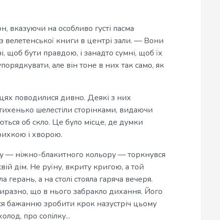
н, вказуючи на особливо густі пасма
 з велетенської книги в центрі зали. — Вони
і, щоб бути правдою, і занадто сумні, щоб їх
порядкувати, але він тоне в них так само, як
цях поводилися дивно. Деякі з них
— тихенько шелестіли сторінками, видаючи
ються об скло. Це було місце, де думки
крихкою і хворою.
ману — ніжно-блакитного кольору — торкнувся
вій дім. Не руїну, вкриту кригою, а той
а герань, а на столі стояла гаряча вечеря.
 виразно, що в нього забракло дихання. Його
вся бажанню зробити крок назустріч цьому
лод, про сопілку...