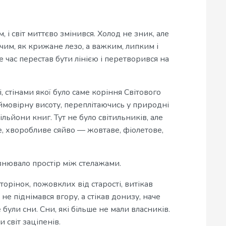
 і світ миттєво змінився. Холод не зник, але
чим, як крижане лезо, а важким, липким і
 час перестав бути лінією і перетворився на
, стінами якої було саме коріння Світового
ймовірну висоту, переплітаючись у природні
мільйони книг. Тут не було світильників, але
, хворобливе сяйво — жовтаве, фіолетове,
внювало простір між стелажами.
торінок, пожовклих від старості, витікав
не піднімався вгору, а стікав донизу, наче
 були сни. Сни, які більше не мали власників.
 світ заціпенів.