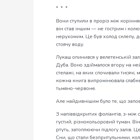
* * *
Вони ступили в проріз між корінням,
він став іншим — не гострим і колю
нерухомим. Це був холод склепу, де
стоячу воду.
Лукаш опинився у велетенській залі
Дуба. Воно здіймалося вгору на не
стелажі, на яких спочивали тисячі, 
кожна книга випромінювала слабке
тьмяно-червоне.
Але найдивнішим було те, що запо
З напіввідкритих фоліантів, з-між с
густий, різнокольоровий туман. Він 
ртуть, затоплюючи підлогу залів. Це
Сни, що стали безпритульними, коли