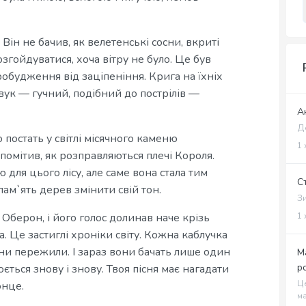
ін не бачив, як велетенські сосни, вкриті
згойдуватися, хоча вітру не було. Це був
обудження від заціпеніння. Крига на їхніх
вук — гучний, подібний до пострілів —
А
Де
 постать у світлі місячного каменю
1 
омітив, як розправляються плечі Короля.
ю для цього лісу, але саме вона стала тим
С
ам`ять дерев змінити свій тон.
Зи
1 
Оберон, і його голос долинав наче крізь
. Це застиглі хроніки світу. Кожна каблучка
они пережили. І зараз вони бачать лише один
М
р
ться знову і знову. Твоя пісня має нагадати
Це
онце.
ма