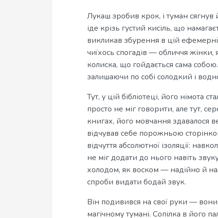
Лукаш зробив крок, і туман сягнув й
іде крізь густий кисіль, що намага
викликав збурення в цій ефемерній
чиїхось спогадів — обличчя жінки, 
колиска, що гойдається сама собою.
залишаючи по собі солодкий і водн
Тут, у цій бібліотеці, його німота 
просто не міг говорити, але тут, сер
книгах, його мовчання здавалося в
відчував себе порожньою сторінкою
відчуття абсолютної ізоляції: навко
не міг додати до нього навіть звук
холодом, як воском — надійно й на
спроби видати бодай звук.
Він подивився на свої руки — вон
магічному тумані. Сопілка в його п