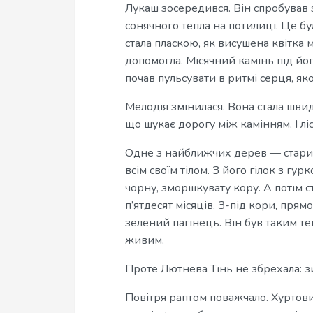
Лукаш зосередився. Він спробував з
сонячного тепла на потилиці. Це бул
стала пласкою, як висушена квітка 
допомогла. Місячний камінь під йо
почав пульсувати в ритмі серця, як
Мелодія змінилася. Вона стала шв
що шукає дорогу між камінням. І ліс
Одне з найближчих дерев — стари
всім своїм тілом. З його гілок з гу
чорну, зморшкувату кору. А потім ст
п’ятдесят місяців. З-під кори, прям
зелений пагінець. Він був таким те
живим.
Проте Лютнева Тінь не збрехала: з
Повітря раптом поважчало. Хуртови