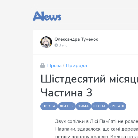
Олександра Туменок
3 міс
Проза
/
Природа
Шістдесятий місяць
Частина 3
ПРОЗА
ЖИТТЯ
ЗИМА
ВЕСНА
ЛУКАШ
Звук сопілки в Лісі Пам`яті не розл
Навпаки, здавалося, що самі дерев
першу дощову краплю. Кожна нота б