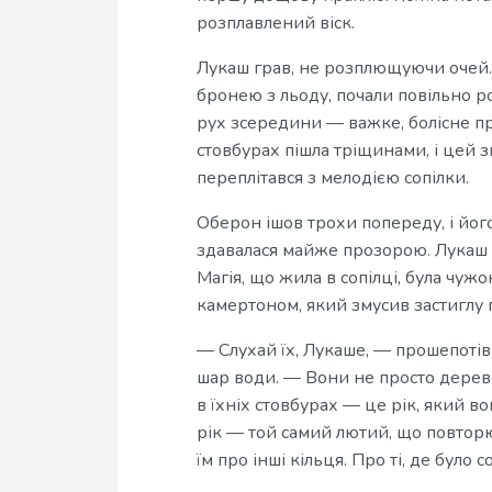
розплавлений віск.
Лукаш грав, не розплющуючи очей. В
бронею з льоду, почали повільно ро
рух зсередини — важке, болісне пр
стовбурах пішла тріщинами, і цей з
переплітався з мелодією сопілки.
Оберон ішов трохи попереду, і його
здавалася майже прозорою. Лукаш п
Магія, що жила в сопілці, була чужо
камертоном, який змусив застиглу п
— Слухай їх, Лукаше, — прошепотів 
шар води. — Вони не просто дерева
в їхніх стовбурах — це рік, який в
рік — той самий лютий, що повторює
їм про інші кільця. Про ті, де було с