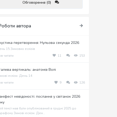
Обговорення (0)
Роботи автора
кустика перетворення: Нульова секунда 2026
нь 15 Зимових ескізів
хв читати
11
153
талева вертикаль: анатомія Волі
мові ескізи. День 14
хв читати
9
126
аніфест невідомості: послання у світанок 2026
оку
й текст мав бути опублікований в грудні 2025 до
рафону Зимові ескізи. Ден...