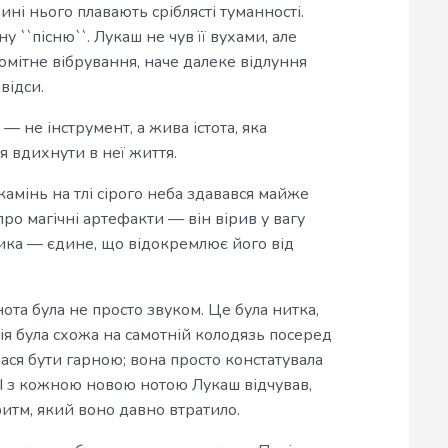
ні нього плавають сріблясті туманності.
 ``пісню``. Лукаш не чув її вухами, але
омітне вібрування, наче далеке відлуння
відси.
 — не інструмент, а жива істота, яка
я вдихнути в неї життя.
камінь на тлі сірого неба здавався майже
ро магічні артефакти — він вірив у вагу
узика — єдине, що відокремлює його від
нота була не просто звуком. Це була нитка,
ія була схожа на самотній колодязь посеред
ася бути гарною; вона просто констатувала
. І з кожною новою нотою Лукаш відчував,
итм, який воно давно втратило.