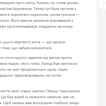
ощею свого міста. Колись тут стояв ринок,
1 
логою бруківкою. Тепер тут була пустеля з
ався в порожнечі коротким, сухим тріском —
 кістки. Його власне дихання виривалося з
єво кристалізувалася, опадаючи на комір
ою цього мертвого міста — ще однією
е тому, що забула зупинитися.
го стіни просто здалися під вагою криги,
мом пішов і його голос. Холод був настільки
сто не зміг проштовхнути крізь горло
редині, перетворившись на гострі
хміття своєї старої куртки. Пальці торкнулися
 Це був виріб із місячного каменю, але не
х. Цей камінь мав внутрішню глибину: якщо