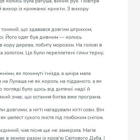
 де колись була ратуша, виник рух. Повітря
 вихор із крижаної крихти. З вихору
 і тонкий, що здавався довгим штрихом,
рі. Його одяг був дивним — колись
 кору дерева, побиту морозом. На голові в
ла золотом. Це були переплетені гілки терну,
німи, як покинуті гнізда, а шкіра мала
я на Лукаша не як король на підданого, а як
 погляді було щось від дитячої надії й
який знає, що остання битва вже програна.
и довгими, а нігті нагадували кігті сови. Він
 як шелест сухого листя під глибоким снігом.
єдиний, чия пісня ще не замерзла. Магія
ає в землю разом із кров’ю Світового Дуба. І