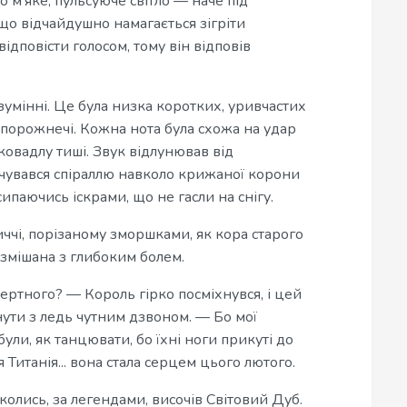
 м’яке, пульсуюче світло — наче під
що відчайдушно намагається зігріти
ідповісти голосом, тому він відповів
зумінні. Це була низка коротких, уривчастих
ї порожнечі. Кожна нота була схожа на удар
ковадлу тиші. Звук відлунював від
учувався спіраллю навколо крижаної корони
сипаючись іскрами, що не гасли на снігу.
ччі, порізаному зморшками, як кора старого
 змішана з глибоким болем.
ертного? — Король гірко посміхнувся, і цей
нути з ледь чутним дзвоном. — Бо мої
були, як танцювати, бо їхні ноги прикуті до
я Титанія... вона стала серцем цього лютого.
 колись, за легендами, височів Світовий Дуб.