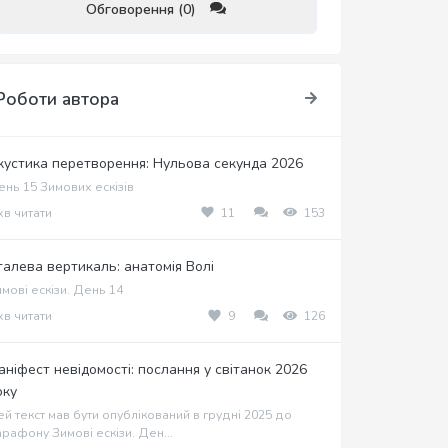
Обговорення (0)
Роботи автора
кустика перетворення: Нульова секунда 2026
нь 15 Зимових ескізів
хв читати
11
153
талева вертикаль: анатомія Волі
мові ескізи. День 14
хв читати
9
126
аніфест невідомості: послання у світанок 2026
оку
й текст мав бути опублікований в грудні 2025 до
рафону Зимові ескізи. Ден...