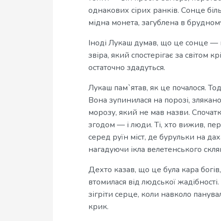
однакових сірих ранків. Сонце більш
мідна монета, загублена в брудному
Іноді Лукаш думав, що це сонце — 
звіра, який спостерігає за світом 
остаточно здадуться.
Лукаш пам`ятав, як це почалося. Тод
Вона зупинилася на порозі, зляка
морозу, який не мав назви. Спочатк
згодом — і люди. Ті, хто вижив, пе
серед руїн міст, де бурульки на да
нагадуючи ікла велетенського склян
Дехто казав, що це була кара богів,
втомилася від людської жадібності
зігріти серце, коли навколо панува
крик.