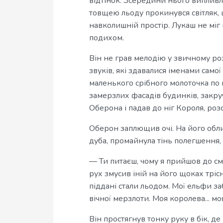
відтінок. Зсередини нього випливло
товщею льоду прокинувся світляк, 
навколишній простір. Лукаш не міг в
подихом.
Він не грав мелодію у звичному ро
звуків, які здавалися іменами само
маленького срібного молоточка по 
замерзлих фасадів будинків, закр
Оберона і падав до ніг Короля, роз
Оберон заплющив очі. На його обли
дуба, промайнула тінь полегшення,
— Ти питаєш, чому я прийшов до см
рух змусив іній на його щоках тріс
піддані стали льодом. Мої ельфи за
вічної мерзлоти. Моя королева... мо
Він простягнув тонку руку в бік, де