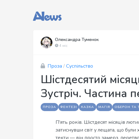
Олександра Туменок
4 міс
Проза
/
Суспільство
Шістдесятий місяць
Зустріч. Частина 
ПРОЗА
ФЕНТЕЗІ
КАЗКА
МАГІЯ
ОБЕРОН ТА 
П’ять років. Шістдесят місяців люти
затиснувши світ у лещата, що були 
текти — він просто замерз, перет