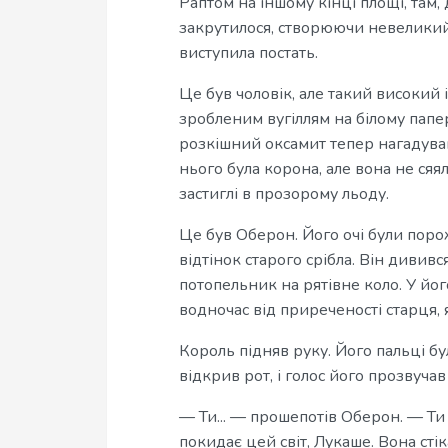
Раптом на іншому кінці площі, там,
закрутилося, створюючи невеликий
виступила постать.
Це був чоловік, але такий високий
зробленим вугіллям на білому папе
розкішний оксамит тепер нагадував
нього була корона, але вона не сяя
застиглі в прозорому льоду.
Це був Оберон. Його очі були порож
відтінок старого срібла. Він дививс
потопельник на рятівне коло. У його
водночас від приреченості старця, 
Король підняв руку. Його пальці бул
відкрив рот, і голос його прозвучав
— Ти... — прошепотів Оберон. — Ти 
покидає цей світ, Лукаше. Вона стік