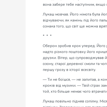
вона забере тебе наступним, якщо 
Лукаш мовчав. Його німота була йог
відчуваючи, як камінь під його па
ознака того, що світ ще можна врят
* * *
Оберон зробив крок уперед. Його р
надто різкого поштовху його кришт
друзки. Вітер, що супроводжував йо
озону, старої деревної смоли та ч
першу грозу в історії всесвіту.
— Ти не боїшся, — не запитав, а ко
кроків від музики. — Твій страх зам
той, хто більше немає чого втрачат
Лукаш повільно підняв сопілку. Міс