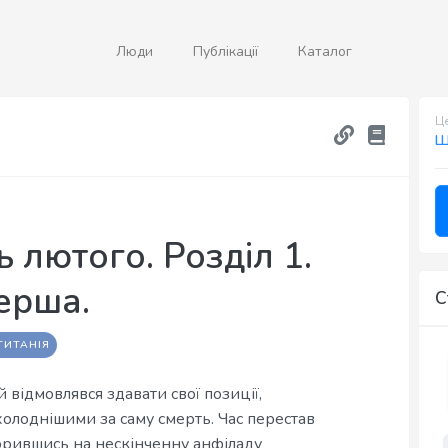
Люди
Публікації
Каталог
Це
Ш
 лютого. Розділ 1.
перша.
С
ТИТАНІЯ
й відмовлявся здавати свої позиції,
холоднішими за саму смерть. Час перестав
ворившись на нескінченну анфіладу