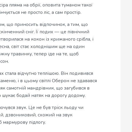
іра пляма на обрії, оповита туманом такої
нчується не просто ліс, а сам простір.
ом, що приносить відпочинок, а тим, що
ескінченний сніг. Її подих — це північний
творилася на кокон із крижаного срібла, і
есна, світ стає холоднішим ще на один
ожну травинку, тепер іде на те, щоб
сон.
ках стала відчутно теплішою. Він подивився
аменю, і в цьому світлі Оберон не здавався
 як самотній мандрівник, що загубився в
о шукає бодай натяк на дорогу додому.
очувся звук. Це не був тріск льоду чи
кий, дзвониковий, схожий на звук
б мармурову підлогу.