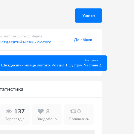
Увійти
й текст входить до збірки
До збірки
істдесятий місяць лютого
Наступна →
Шістдесятий місяць лютого. Розділ 1. Зустріч. Частина 2.
татистика
137
8
0
Переглядів
Вподобано
Поділились