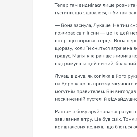
Тепер там виднілася лише розмита с
густини, що здавалося, ніби там закі
— Вона заснула, Лукаше. Не тим сн
пожирає світ. Її сни — це і є цей н
вітер, що вириває серця. Вона пере
щоразу, коли їй сниться втрачена в
градус. Магія, яка раніше живила к
підтримувати цей вічний, болючий 
Лукаш відчув, як сопілка в його ру
на Короля крізь призму місячного к
могутнім правителем. Він виглядав
нескінченній пустелі й відчайдушн
Раптом з боку зруйнованої ратуші п
завивання вітру. Це був сміх. Тон
кришталевих келихів, що б’ються о