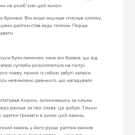
ми не розіб`ємо цей кокон.
о бронею. Він лише міцніше стиснув сопілку,
льцями раптом став ледь теплим. Перша
увати.
ухи були ламкими, наче він боявся, що від
алеві суглоби розсиплються на гострі
го появу, приніс із собою забуті запахи:
огось невимовно давнього, що нагадувало
нстатував Король, зупинившись за кілька
ерз раніше за твої слова. Це добре. Тільки
и, здатен тримати в руках цей камінь.
ячний камінь у його руках раптом змінив