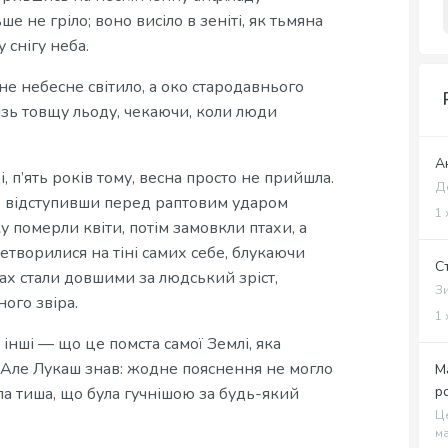
е не гріло; воно висіло в зеніті, як тьмяна
 снігу неба.
не небесне світило, а око стародавнього
крізь товщу льоду, чекаючи, коли люди
А
і, п’ять років тому, весна просто не прийшла.
Де
но відступивши перед раптовим ударом
1 
у померли квіти, потім замовкли птахи, а
ретворилися на тіні самих себе, блукаючи
С
хах стали довшими за людський зріст,
Зи
ого звіра.
1 
 інші — що це помста самої Землі, яка
. Але Лукаш знав: жодне пояснення не могло
М
р
ла тиша, що була гучнішою за будь-який
Це
ма