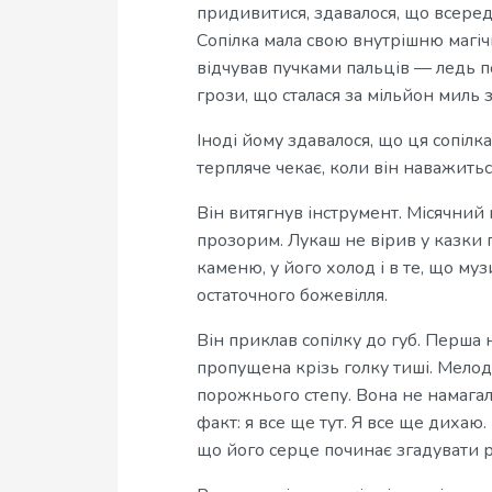
придивитися, здавалося, що всереди
Сопілка мала свою внутрішню магічну
відчував пучками пальців — ледь п
грози, що сталася за мільйон миль з
Іноді йому здавалося, що ця сопілка
терпляче чекає, коли він наважитьс
Він витягнув інструмент. Місячний 
прозорим. Лукаш не вірив у казки п
каменю, у його холод і в те, що м
остаточного божевілля.
Він приклав сопілку до губ. Перша 
пропущена крізь голку тиші. Мелод
порожнього степу. Вона не намагал
факт: я все ще тут. Я все ще дихаю
що його серце починає згадувати р