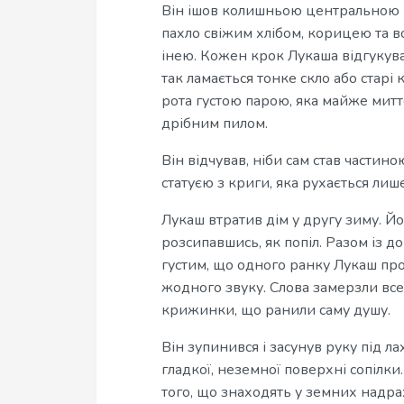
Він ішов колишньою центральною пл
пахло свіжим хлібом, корицею та во
інею. Кожен крок Лукаша відгукув
так ламається тонке скло або старі
рота густою парою, яка майже митт
дрібним пилом.
Він відчував, ніби сам став частин
статуєю з криги, яка рухається лиш
Лукаш втратив дім у другу зиму. Йо
розсипавшись, як попіл. Разом із до
густим, що одного ранку Лукаш про
жодного звуку. Слова замерзли все
крижинки, що ранили саму душу.
Він зупинився і засунув руку під ла
гладкої, неземної поверхні сопілки.
того, що знаходять у земних надра