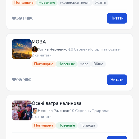
Популярна
Новеньке
українська поезія
Життя
Читати
1
14
0
МОВА
Уляна Черненко
10 Серпень
Історія та освіта
2 хв читати
Популярна
Новеньке
мова
Війна
Читати
0
9
0
Осені ватра калинова
Неоніла Гуменюк
10 Серпень
Природа
1 хв читати
Популярна
Новеньке
Природа