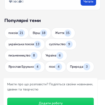
Читати
0
1
0
Популярні теми
поезія
21
Вірш
18
Життя
15
українська поезія
13
суспільство
9
письменництво
8
Україна
6
Ярослав Брунько
4
пісні
4
Природа
3
Маєте про що розповісти? Поділіться своїми новинами,
ідеями та творчістю
Додати роботу