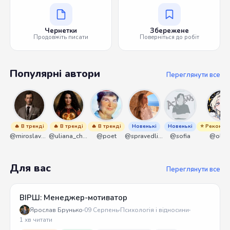
Чернетки
Збережене
Продовжіть писати
Поверніться до робіт
Популярні автори
Переглянути все
🔥 В тренді
🔥 В тренді
🔥 В тренді
Новенькі
Новенькі
⭐ Рекомен
@miroslavmaniyk
@uliana_chernenko
@poet
@spravedliwa
@sofia
@olek
Для вас
Переглянути все
ВІРШ: Менеджер-мотиватор
Ярослав Брунько
09 Серпень
Психологія і відносини
1 хв читати