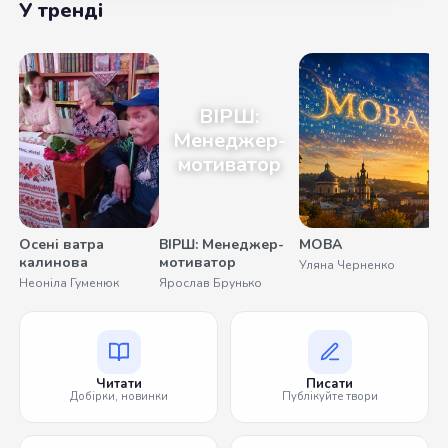
У тренді
ВІРШ:
Менеджер-
мотиватор
Осені ватра
ВІРШ: Менеджер-
МОВА
калинова
мотиватор
Уляна Черненко
Неоніла Гуменюк
Ярослав Брунько
Читати
Писати
Добірки, новинки
Публікуйте твори