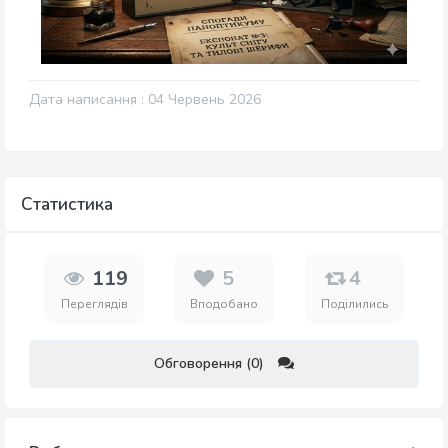
Дата написання : 04 Червень 2026
Статистика
119
5
4
Переглядів
Вподобано
Поділились
Обговорення (0)