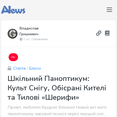
Владислав
Гришкевич
2 міс /
Оновлено
18+
Стаття
/
Блоги
Шкільний Паноптикум:
Культ Снігу, Обісрані Кителі
та Тилові «Шерифи»
Привіт, любителі брудної білизни! Новий акт мого
паноптикуму: масовий психоз через перший сніг,