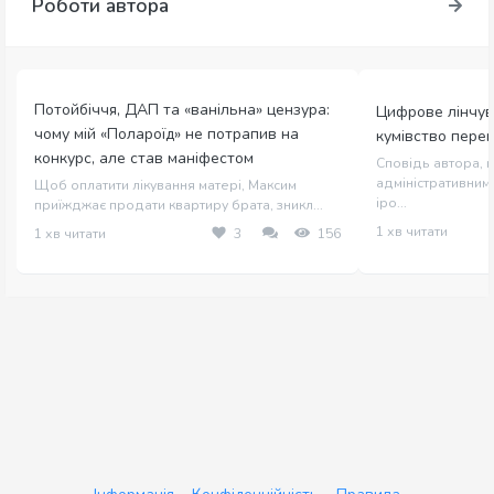
Роботи автора
Потойбіччя, ДАП та «ванільна» цензура:
Цифрове лінчув
чому мій «Полароїд» не потрапив на
кумівство пере
конкурс, але став маніфестом
Сповідь автора, щ
адміністративним 
Щоб оплатити лікування матері, Максим
іро...
приїжджає продати квартиру брата, зникл...
1 хв читати
1 хв читати
3
156