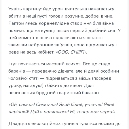
Уявіть картину: йде урок, вчителька намагається
вбити в наші пусті голови розумне, добре, вічне.
Раптом якесь коренеплідне створіння біля вікна
помічає, що на вулиці пішов перший дрібний сніг. У
цей момент в овоча відключаються останні
залишки нейронних зв`язків, воно підривається і
реве на весь кабінет:
«ООО, СНІІІГ!»
.
І тут починається масовий психоз. Все це стадо
баранів — переважно дівчата, але й деякі особини
чоловічої статі — підривається з місць (посеред
уроку, нагадую!) і біжить до вікон. Далі
починається брудний тваринний балаган:
«Ой, сніжок! Сніжочок! Який білий, у-ля-ля! Який
чарівний! Дай я подивлюся! Ні, тепер моя черга!»
Двадцять еволюційних тупиків туляться носами до