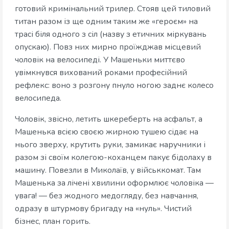
готовий кримінальний трилер. Стояв цей тиловий
титан разом із ще одним таким же «героєм» на
трасі біля одного з сіл (назву з етичних міркувань
опускаю). Повз них мирно проїжджав місцевий
чоловік на велосипеді. У Машеньки миттєво
увімкнувся вихований роками професійний
рефлекс: воно з розгону пнуло ногою заднє колесо
велосипеда.
Чоловік, звісно, летить шкереберть на асфальт, а
Машенька всією своєю жирною тушею сідає на
нього зверху, крутить руки, замикає наручники і
разом зі своїм колегою-коханцем пакує бідолаху в
машину. Повезли в Миколаїв, у військкомат. Там
Машенька за лічені хвилини оформлює чоловіка —
увага! — без жодного медогляду, без навчання,
одразу в штурмову бригаду на «нуль». Чистий
бізнес, план горить.