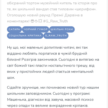
обісраний тортом музейний китель та історія про
те, як шкільний вандал став тиловим «шерифом».
Оголошую новий раунд Премії Дарвіна в
коментарях! 😎🖕💥 #G_Raw_Truth
САТИРА
ЧОРНИЙ ГУМОР
ШКІЛЬНІ РОКИ
СОЦІАЛЬНА КРИТИКА
G_RAW_TRUTH
Ну що, мої маленькі допитливі читачі, які так
віддано люблять порпатися в чужій брудній
білизні! Розігрів закінчився. Сьогодні я витягаю на
світ божий такі пласти ностальгічного трешу, від
яких у пристойних людей стається ментальний
шок.
Сідайте зручніше, ми починаємо новий тур нашим
шкільним заповідником. Сьогодні у програмі:
Машенька, діагнози від завуча, масовий психоз
через опади та велике викрадення кріпаків.