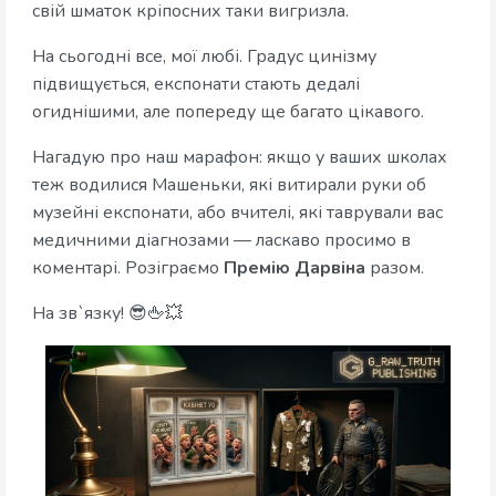
свій шматок кріпосних таки вигризла.
На сьогодні все, мої любі. Градус цинізму
підвищується, експонати стають дедалі
огиднішими, але попереду ще багато цікавого.
Нагадую про наш марафон: якщо у ваших школах
теж водилися Машеньки, які витирали руки об
музейні експонати, або вчителі, які таврували вас
медичними діагнозами — ласкаво просимо в
коментарі. Розіграємо
Премію Дарвіна
разом.
На зв`язку! 😎🖕💥