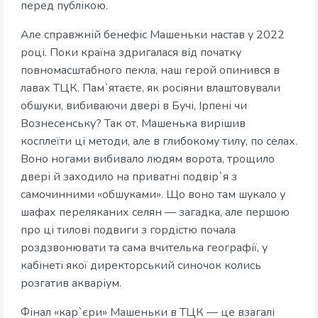
перед публікою.
Але справжній бенефіс Машеньки настав у 2022
році. Поки країна здригалася від початку
повномасштабного пекла, наш герой опинився в
лавах ТЦК. Пам`ятаєте, як росіяни влаштовували
обшуки, вибиваючи двері в Бучі, Ірпені чи
Вознесенську? Так от, Машенька вирішив
косплеїти ці методи, але в глибокому тилу, по селах.
Воно ногами вибивало людям ворота, трощило
двері й заходило на приватні подвір`я з
самочинними «обшуками». Що воно там шукало у
шафах переляканих селян — загадка, але першою
про ці тилові подвиги з гордістю почала
роздзвонювати та сама вчителька географії, у
кабінеті якої директорський синочок колись
розгатив акваріум.
Фінал «кар`єри» Машеньки в ТЦК — це взагалі