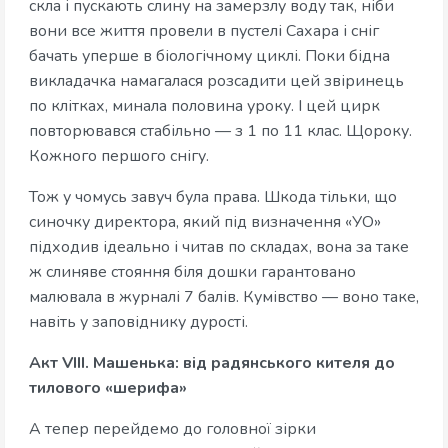
скла і пускають слину на замерзлу воду так, ніби
вони все життя провели в пустелі Сахара і сніг
бачать уперше в біологічному циклі. Поки бідна
викладачка намагалася розсадити цей звіринець
по клітках, минала половина уроку. І цей цирк
повторювався стабільно — з 1 по 11 клас. Щороку.
Кожного першого снігу.
Тож у чомусь завуч була права. Шкода тільки, що
синочку директора, який під визначення «УО»
підходив ідеально і читав по складах, вона за таке
ж слиняве стояння біля дошки гарантовано
малювала в журналі 7 балів. Кумівство — воно таке,
навіть у заповіднику дурості.
Акт VIII. Машенька: від радянського кителя до
тилового «шерифа»
А тепер перейдемо до головної зірки