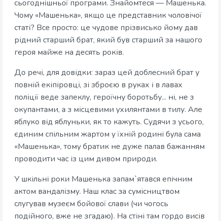
сьогоднішньої програми. Знайомтеся — Машенька.
Чому «Машенька», якщо це представник чоловічої
статі? Все просто: це чудове прізвисько йому дав
рідний старший брат, який був старший за нашого
героя майже на десять років.
До речі, для довідки: зараз цей доблесний брат у
повній екіпіровці, зі зброєю в руках і в лавах
поліції веде запеклу, героїчну боротьбу... ні, не з
окупантами, а з місцевими ухилянтами в тилу. Але
яблуко від яблуньки, як то кажуть. Судячи з усього,
єдиним спільним жартом у їхній родині була сама
«Машенька», тому братик не дуже палав бажанням
проводити час із цим дивом природи.
У шкільні роки Машенька запам`ятався епічним
актом вандалізму. Наш клас за сумісництвом
слугував музеєм бойової слави (чи чогось
подійного, вже не згадаю). На стіні там гордо висів