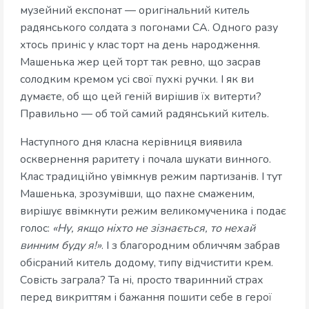
музейний експонат — оригінальний китель
радянського солдата з погонами СА. Одного разу
хтось приніс у клас торт на день народження.
Машенька жер цей торт так ревно, що засрав
солодким кремом усі свої пухкі ручки. І як ви
думаєте, об що цей геній вирішив їх витерти?
Правильно — об той самий радянський китель.
Наступного дня класна керівниця виявила
осквернення раритету і почала шукати винного.
Клас традиційно увімкнув режим партизанів. І тут
Машенька, зрозумівши, що пахне смаженим,
вирішує ввімкнути режим великомученика і подає
голос:
«Ну, якщо ніхто не зізнається, то нехай
винним буду я!»
. І з благородним обличчям забрав
обісраний китель додому, типу відчистити крем.
Совість заграла? Та ні, просто тваринний страх
перед викриттям і бажання пошити себе в герої