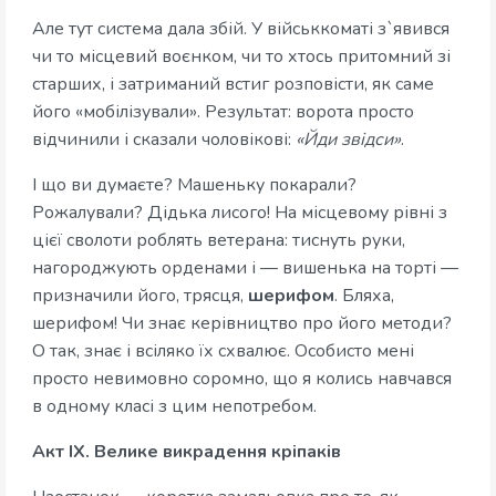
Але тут система дала збій. У військкоматі з`явився
чи то місцевий воєнком, чи то хтось притомний зі
старших, і затриманий встиг розповісти, як саме
його «мобілізували». Результат: ворота просто
відчинили і сказали чоловікові:
«Йди звідси»
.
І що ви думаєте? Машеньку покарали?
Рожалували? Дідька лисого! На місцевому рівні з
цієї сволоти роблять ветерана: тиснуть руки,
нагороджують орденами і — вишенька на торті —
призначили його, трясця,
шерифом
. Бляха,
шерифом! Чи знає керівництво про його методи?
О так, знає і всіляко їх схвалює. Особисто мені
просто невимовно соромно, що я колись навчався
в одному класі з цим непотребом.
Акт IX. Велике викрадення кріпаків