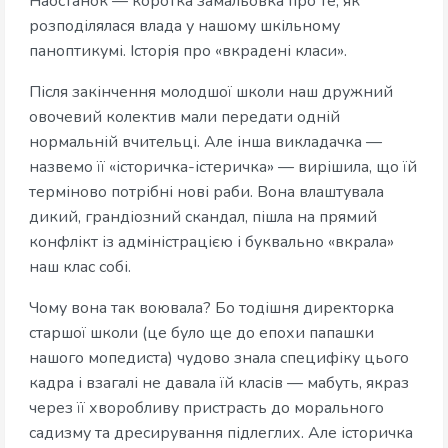
Наостанок — коротка замальовка про те, як
розподілялася влада у нашому шкільному
паноптикумі. Історія про «вкрадені класи».
Після закінчення молодшої школи наш дружний
овочевий колектив мали передати одній
нормальній вчительці. Але інша викладачка —
назвемо її «історичка-істеричка» — вирішила, що їй
терміново потрібні нові раби. Вона влаштувала
дикий, грандіозний скандал, пішла на прямий
конфлікт із адміністрацією і буквально «вкрала»
наш клас собі.
Чому вона так воювала? Бо тодішня директорка
старшої школи (це було ще до епохи папашки
нашого мопедиста) чудово знала специфіку цього
кадра і взагалі не давала їй класів — мабуть, якраз
через її хворобливу пристрасть до морального
садизму та дресирування підлеглих. Але історичка