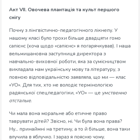
Акт VII. Овочева плантація та культ першого
снігу
Почну з лінгвістично-педагогічного лікнепу. У
нашому класі було трохи більше двадцяти гомо
сапієнс (хоча щодо «сапієнс» я погарячкував). І наша
вельмишановна заступниця директора з
навчально-виховної роботи, яка за сумісництвом
викладала нам українську мову та літературу, з
повною відповідальністю заявляла, що ми — клас
«УО». Для тих, хто не володіє термінологією
радянської спецпедагогіки, «УО» — це
умственно
отсталые
.
Чи мала вона моральне або етичне право
таврувати дітей? Звісно, ні. Чи була вона права?
Ну... принаймні на третину, а то й більше, вона таки
влучила в яблучко. І зараз я поясню чому.