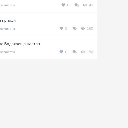
хв читати
8
45
и прийди
хв читати
9
160
ас Водохреща настав
хв читати
8
156