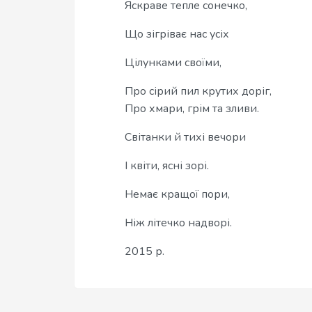
Яскраве тепле сонечко,
Що зігріває нас усіх
Цілунками своїми,
Про сірий пил крутих доріг,
Про хмари, грім та зливи.
Світанки й тихі вечори
І квіти, ясні зорі.
Немає кращої пори,
Ніж літечко надворі.
2015 р.