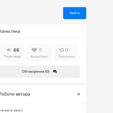
Увійти
татистика
66
0
0
Переглядів
Вподобано
Поділились
Обговорення (0)
Роботи автора
течко в зеніті