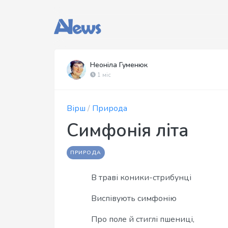
Неоніла Гуменюк
1 міс
Вірш
/
Природа
Симфонія літа
ПРИРОДА
В траві коники-стрибунці
Виспівують симфонію
Про поле й стиглі пшениці,