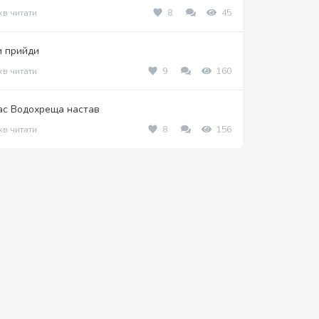
хв читати
8
45
и прийди
хв читати
9
160
ас Водохреща настав
хв читати
8
156