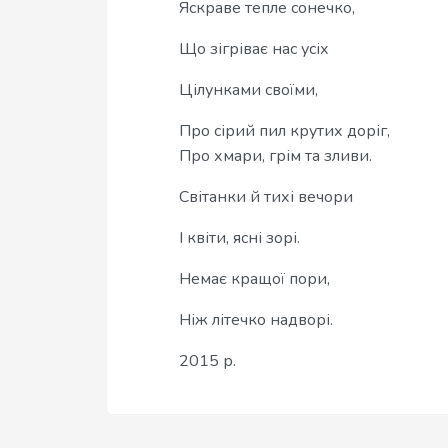
Яскраве тепле сонечко,
Що зігріває нас усіх
Цілунками своїми,
Про сірий пил крутих доріг,
Про хмари, грім та зливи.
Світанки й тихі вечори
І квіти, ясні зорі.
Немає кращої пори,
Ніж літечко надворі.
2015 р.