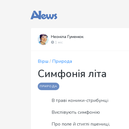
Неоніла Гуменюк
1 міс
Вірш
/
Природа
Симфонія літа
ПРИРОДА
В траві коники-стрибунці
Виспівують симфонію
Про поле й стиглі пшениці,