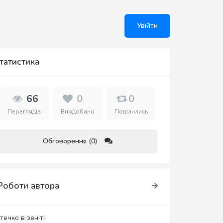
Увійти
татистика
66
0
0
Переглядів
Вподобано
Поділились
Обговорення (0)
Роботи автора
течко в зеніті