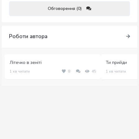
Обговорення (0)
Роботи автора
Літечко в зеніті
Ти прийди
1 хв читати
8
45
1 хв читати