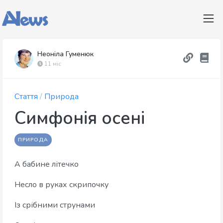
Неоніла Гуменюк
11 міс
Стаття
/
Природа
Симфонія осені
ПРИРОДА
А бабине літечко
Несло в руках скрипочку
Із срібними струнами