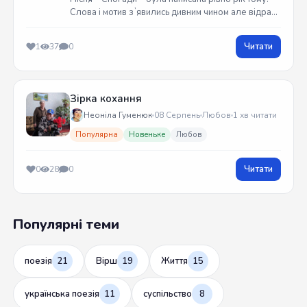
Слова і мотив зʼявились дивним чином але відразу
встиг записати на гітарі. Трек вийшов у жовтні
2025 року
Читати
1
37
0
Зірка кохання
Неоніла Гуменюк
08 Серпень
Любов
1 хв читати
Популярна
Новеньке
Любов
Читати
0
28
0
Популярні теми
поезія
21
Вірш
19
Життя
15
українська поезія
11
суспільство
8