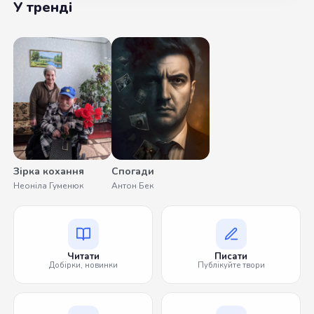
У тренді
Зірка кохання
Спогади
Неоніла Гуменюк
Антон Бек
Читати
Писати
Добірки, новинки
Публікуйте твори