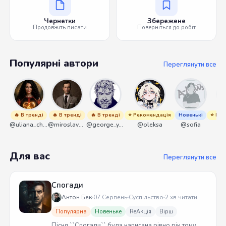
Чернетки
Збережене
Продовжіть писати
Поверніться до робіт
Популярні автори
Переглянути все
🔥 В тренді
🔥 В тренді
🔥 В тренді
⭐ Рекомендація
Новенькі
⭐ Рек
@uliana_chernenko
@miroslavmaniyk
@george_y_lawlett
@oleksa
@sofia
@
Для вас
Переглянути все
Спогади
Антон Бек
07 Серпень
Суспільство
2 хв читати
Популярна
Новеньке
ReАкція
Вірш
Пісня ``Спогади`` була написана рівно рік тому.