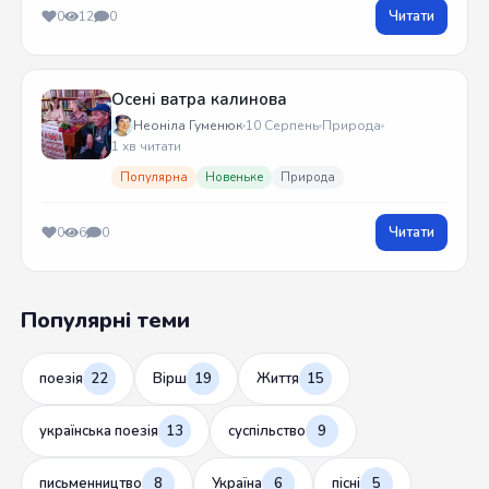
Читати
0
12
0
Осені ватра калинова
Неоніла Гуменюк
10 Серпень
Природа
1 хв читати
Популярна
Новеньке
Природа
Читати
0
6
0
Популярні теми
поезія
22
Вірш
19
Життя
15
українська поезія
13
суспільство
9
письменництво
8
Україна
6
пісні
5