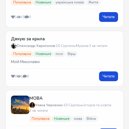
Популярна
Новеньке
українська поезія
Життя
Читати
1
19
0
Дякую за крила
Олександр Харитонов
10 Серпень
Музика
3 хв читати
Популярна
Новеньке
пісні
Вірш
Моїй Миколаївні
Читати
0
1
0
МОВА
Уляна Черненко
10 Серпень
Історія та освіта
2 хв читати
Популярна
Новеньке
мова
Війна