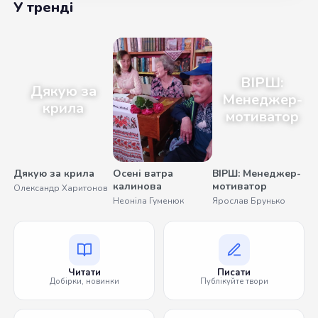
У тренді
ВІРШ:
Дякую за
Менеджер-
крила
мотиватор
Дякую за крила
Осені ватра
ВІРШ: Менеджер-
калинова
мотиватор
Олександр Харитонов
У
Неоніла Гуменюк
Ярослав Брунько
Читати
Писати
Добірки, новинки
Публікуйте твори