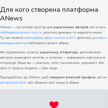
Для кого створена платформа
ANews
ANews — це онлайн простір для
українських авторів
, які хочуть
публікувати власні тексти
, ділитися думками та надихати інших.
Тут ви можете
публікувати вірші
,
писати статті
, ділитися
уроками
і
оповіданнями
та публікувати власні збірки.
Ми підтримуємо сучасну
українську літературу
, допомагаємо
авторам знаходити читачів, а читачам — відкривати нові імена в
літературі. Якщо ви — вчитель, поет, письменник, журналіст або
просто творча людина — вам сюди.
Приєднуйтесь до ANews, щоб
створити власний профіль
, вести
авторський блог
або збирати свої твори в збірки.