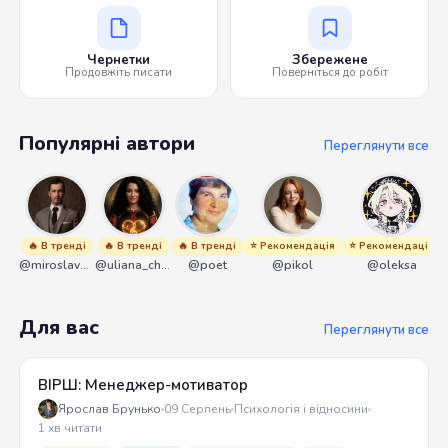
Чернетки
Збережене
Продовжіть писати
Поверніться до робіт
Популярні автори
Переглянути все
🔥 В тренді
🔥 В тренді
🔥 В тренді
⭐ Рекомендація
⭐ Рекомендація
@miroslavmaniyk
@uliana_chernenko
@poet
@pikol
@oleksa
Для вас
Переглянути все
ВІРШ: Менеджер-мотиватор
Ярослав Брунько
09 Серпень
Психологія і відносини
1 хв читати