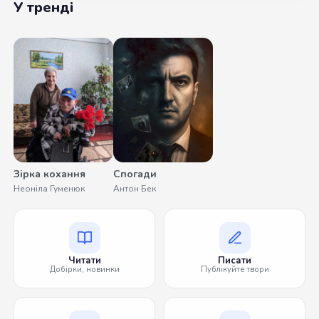
У тренді
Зірка кохання
Спогади
Неоніла Гуменюк
Антон Бек
Читати
Писати
Добірки, новинки
Публікуйте твори