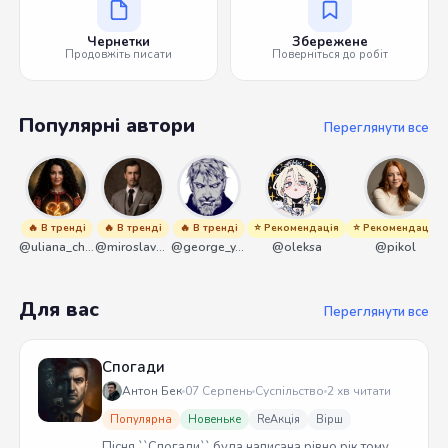
Чернетки
Збережене
Продовжіть писати
Поверніться до робіт
Популярні автори
Переглянути все
🔥 В тренді
🔥 В тренді
🔥 В тренді
⭐ Рекомендація
⭐ Рекомендація
@uliana_chernenko
@miroslavmaniyk
@george_y_lawlett
@oleksa
@pikol
Для вас
Переглянути все
Спогади
Антон Бек
07 Серпень
Суспільство
2 хв читати
Популярна
Новеньке
ReАкція
Вірш
Пісня ``Спогади`` була написана рівно рік тому.