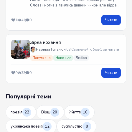
Слова і мотив зʼявились дивним чином але відразу
встиг записати на гітарі. Трек вийшов у жовтні
2025 року
Читати
1
41
0
Зірка кохання
Неоніла Гуменюк
08 Серпень
Любов
1 хв читати
Популярна
Новеньке
Любов
Читати
0
33
0
Популярні теми
поезія
22
Вірш
20
Життя
16
українська поезія
12
суспільство
8