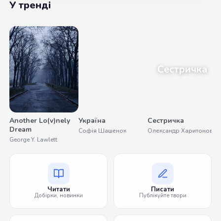
У тренді
Сестричка
Another Lo(v)nely
Україна
Сестричка
П
Dream
Б
Софія Шашенок
Олександр Харитонов
George Y. Lawlett
С
Читати
Писати
Добірки, новинки
Публікуйте твори