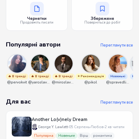
Чернетки
Збережене
Продовжіть писати
Поверніться до робіт
Популярні автори
Переглянути все
🔥 В тренді
🔥 В тренді
🔥 В тренді
⭐ Рекомендація
Новенькі
Нов
@pervokvit
@yaroslavbrunko
@miroslavmaniyk
@pikol
@spravedliwa
@s
Для вас
Переглянути все
Another Lo(v)nely Dream
George Y. Lawlett
05 Серпень
Любов
2 хв читати
Популярна
Новеньке
Вірш
романтика