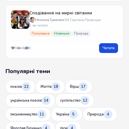
Сподівання на мирні світанки
Неоніла Гуменюк
04 Серпень
Природа
1 хв читати
Популярна
Новеньке
Природа
Читати
0
46
0
Популярні теми
поезія
22
Життя
18
Вірш
17
українська поезія
14
суспільство
12
письменництво
11
Україна
5
Природа
4
Ярослав Брунько
4
пісні
4