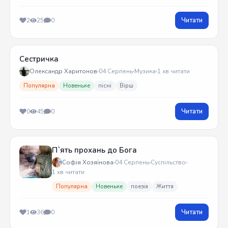
Читати
2
25
0
Сестричка
Олександр Харитонов
04 Серпень
Музика
1 хв читати
Популярна
Новеньке
пісні
Вірш
Читати
0
45
0
П`ять прохань до Бога
Софія Хозяїнова
04 Серпень
Суспільство
1 хв читати
Популярна
Новеньке
поезія
Життя
Читати
1
36
0