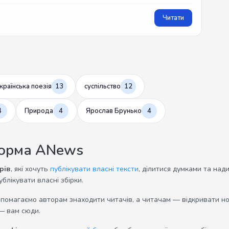
Читати
країнська поезія
13
суспільство
12
4
Природа
4
Ярослав Брунько
4
форма ANews
рів
, які хочуть
публікувати власні тексти
, ділитися думками та над
ублікувати власні збірки.
опомагаємо авторам знаходити читачів, а читачам — відкривати нов
— вам сюди.