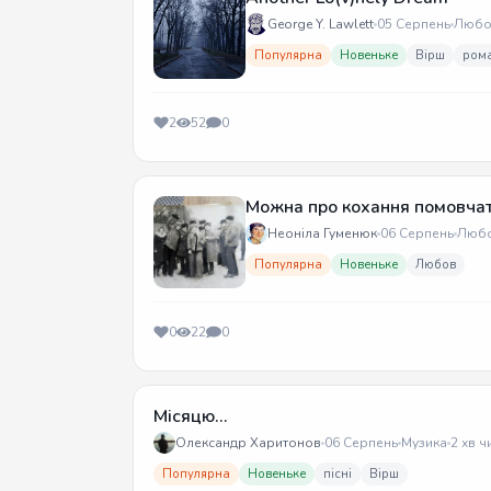
George Y. Lawlett
05 Серпень
Любо
Популярна
Новеньке
Вірш
ром
2
52
0
Можна про кохання помовча
Неоніла Гуменюк
06 Серпень
Люб
Популярна
Новеньке
Любов
0
22
0
Місяцю...
Олександр Харитонов
06 Серпень
Музика
2 хв ч
Популярна
Новеньке
пісні
Вірш