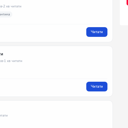
в
2 хв читати
антика
Читати
ти
ов
1 хв читати
Читати
итати