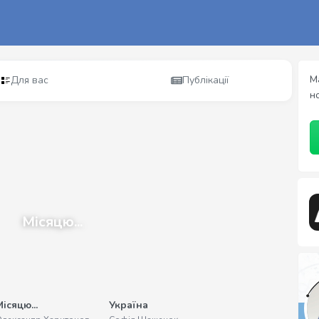
М
Для вас
Публікації
н
Місяцю...
ісяцю...
Україна