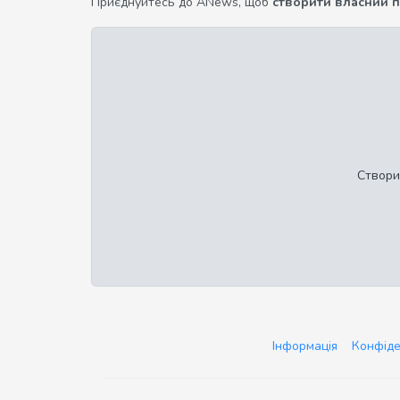
Приєднуйтесь до ANews, щоб
створити власний 
Створи
Інформація
Конфіде