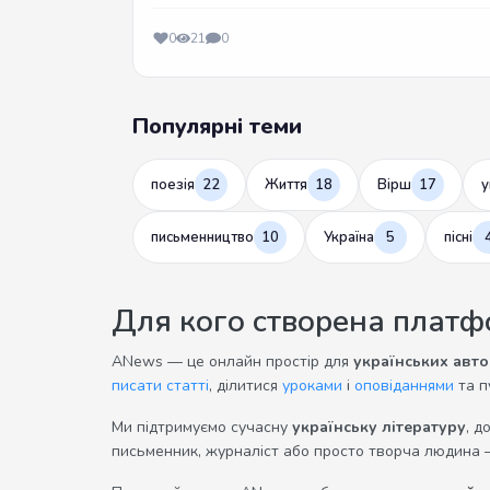
0
21
0
Популярні теми
поезія
22
Життя
18
Вірш
17
у
письменництво
10
Україна
5
пісні
Для кого створена плат
ANews — це онлайн простір для
українських авто
писати статті
, ділитися
уроками
і
оповіданнями
та п
Ми підтримуємо сучасну
українську літературу
, д
письменник, журналіст або просто творча людина 