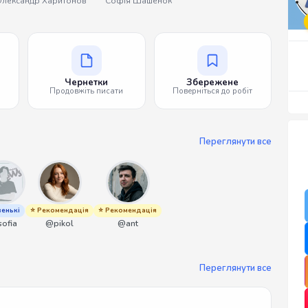
лександр Харитонов
Софія Шашенок
Чернетки
Збережене
Продовжіть писати
Поверніться до робіт
Переглянути все
енькі
⭐ Рекомендація
⭐ Рекомендація
ofia
@pikol
@ant
Переглянути все