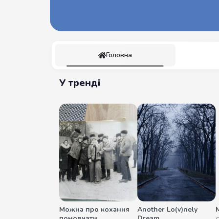
Головна
У тренді
Можна про кохання
Another Lo(v)nely
М
помовчати
Dream