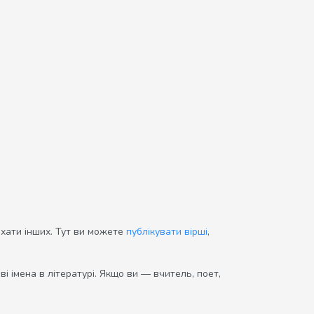
ихати інших. Тут ви можете
публікувати вірші
,
і імена в літературі. Якщо ви — вчитель, поет,