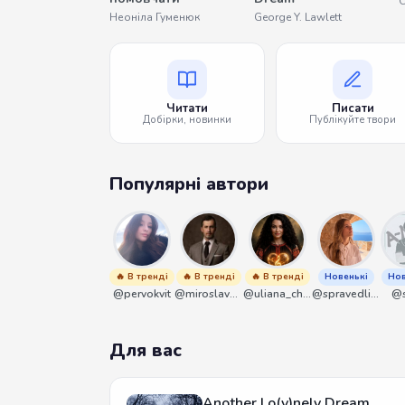
О
Неоніла Гуменюк
George Y. Lawlett
Читати
Писати
Добірки, новинки
Публікуйте твори
Популярні автори
🔥 В тренді
🔥 В тренді
🔥 В тренді
Новенькі
Нов
@pervokvit
@miroslavmaniyk
@uliana_chernenko
@spravedliwa
@s
Для вас
Another Lo(v)nely Dream