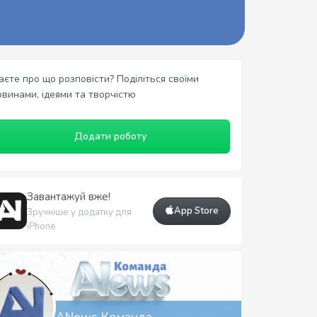
аєте про що розповісти? Поділіться своїми
овинами, ідеями та творчістю
Додати роботу
Завантажуй вже!
App Store
Зручніше у додатку для
iPhone
ANews Команда