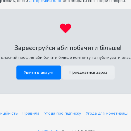
профіль
, вести
авторський блог
або збирати свої твори в збірки.
Зареєструйся аби побачити більше!
 власний профіль аби бачити більше контенту та публікувати влас
Увійти в акаунт
Приєднатися зараз
нційність
Правила
Угода про підписку
Угода для монетизації