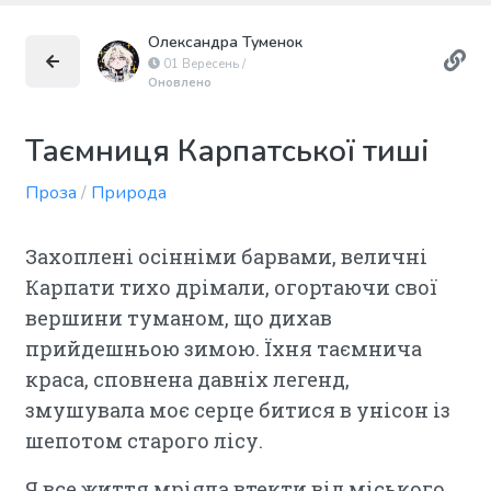
Олександра Туменок
01 Вересень /
Оновлено
Таємниця Карпатської тиші
Проза
/
Природа
Захоплені осінніми барвами, величні
Карпати тихо дрімали, огортаючи свої
вершини туманом, що дихав
прийдешньою зимою. Їхня таємнича
краса, сповнена давніх легенд,
змушувала моє серце битися в унісон із
шепотом старого лісу.
Я все життя мріяла втекти від міського