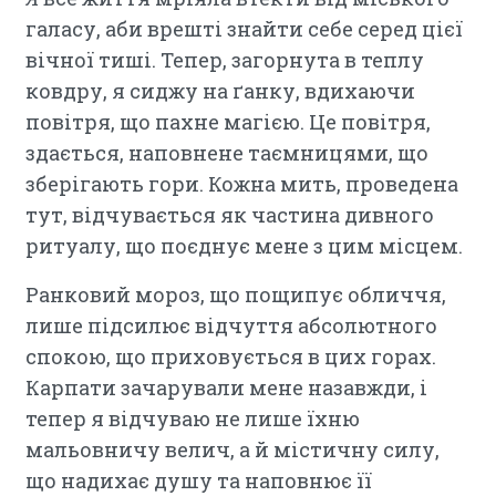
галасу, аби врешті знайти себе серед цієї
вічної тиші. Тепер, загорнута в теплу
ковдру, я сиджу на ґанку, вдихаючи
повітря, що пахне магією. Це повітря,
здається, наповнене таємницями, що
зберігають гори. Кожна мить, проведена
тут, відчувається як частина дивного
ритуалу, що поєднує мене з цим місцем.
Ранковий мороз, що пощипує обличчя,
лише підсилює відчуття абсолютного
спокою, що приховується в цих горах.
Карпати зачарували мене назавжди, і
тепер я відчуваю не лише їхню
мальовничу велич, а й містичну силу,
що надихає душу та наповнює її