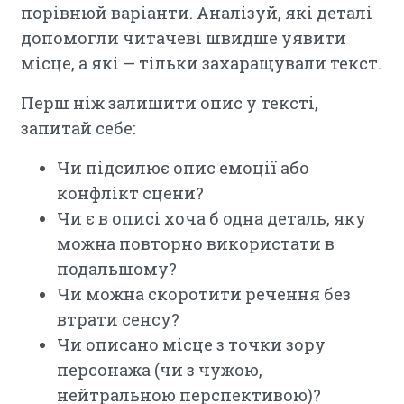
порівнюй варіанти. Аналізуй, які деталі
допомогли читачеві швидше уявити
місце, а які — тільки захаращували текст.
Перш ніж залишити опис у тексті,
запитай себе:
Чи підсилює опис емоції або
конфлікт сцени?
Чи є в описі хоча б одна деталь, яку
можна повторно використати в
подальшому?
Чи можна скоротити речення без
втрати сенсу?
Чи описано місце з точки зору
персонажа (чи з чужою,
нейтральною перспективою)?