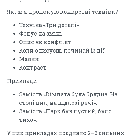
Які ж я пропоную конкретні техніки?
Техніка «Три деталі»
Фокус на зміні
Опис як конфлікт
Коли описуєш, починай із дії
Маяки
Контраст
Приклади
Замість «Кімната була брудна. На
столі пил, на підлозі речі»:
Замість «Парк був пустий, було
тихо»:
У цих прикладах поєднано 2–3 сильних