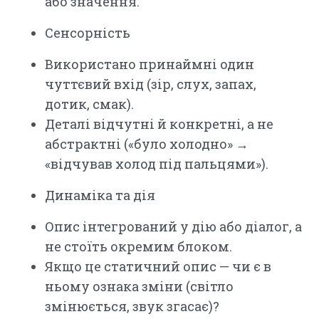
або значення.
Сенсорність
Використано принаймні один
чуттєвий вхід (зір, слух, запах,
дотик, смак).
Деталі відчутні й конкретні, а не
абстрактні («було холодно» →
«відчував холод під пальцями»).
Динаміка та дія
Опис інтегрований у дію або діалог, а
не стоїть окремим блоком.
Якщо це статичний опис — чи є в
ньому ознака зміни (світло
змінюється, звук згасає)?