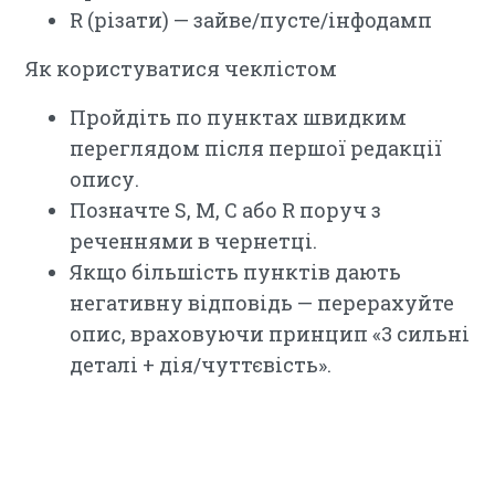
R (різати) — зайве/пусте/інфодамп
Як користуватися чеклістом
Пройдіть по пунктах швидким
переглядом після першої редакції
опису.
Позначте S, M, C або R поруч з
реченнями в чернетці.
Якщо більшість пунктів дають
негативну відповідь — перерахуйте
опис, враховуючи принцип «3 сильні
деталі + дія/чуттєвість».