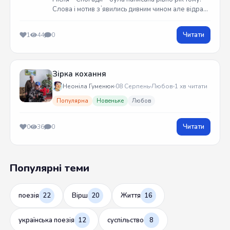
Слова і мотив зʼявились дивним чином але відразу
встиг записати на гітарі. Трек вийшов у жовтні
2025 року
Читати
1
44
0
Зірка кохання
Неоніла Гуменюк
08 Серпень
Любов
1 хв читати
Популярна
Новеньке
Любов
Читати
0
36
0
Популярні теми
поезія
22
Вірш
20
Життя
16
українська поезія
12
суспільство
8