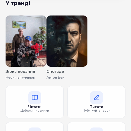
У тренді
Зірка кохання
Спогади
Неоніла Гуменюк
Антон Бек
Читати
Писати
Добірки, новинки
Публікуйте твори