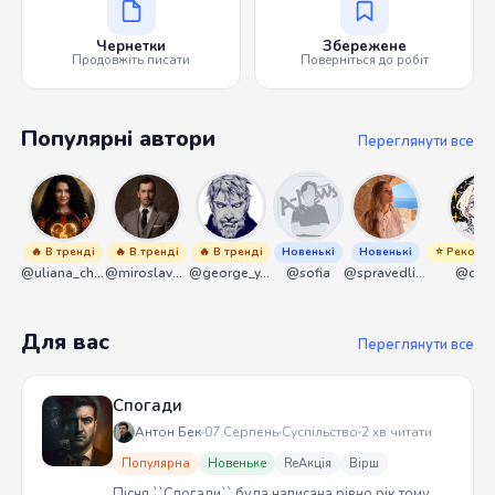
Чернетки
Збережене
Продовжіть писати
Поверніться до робіт
Популярні автори
Переглянути все
🔥 В тренді
🔥 В тренді
🔥 В тренді
Новенькі
Новенькі
⭐ Рекоме
@uliana_chernenko
@miroslavmaniyk
@george_y_lawlett
@sofia
@spravedliwa
@olek
Для вас
Переглянути все
Спогади
Антон Бек
07 Серпень
Суспільство
2 хв читати
Популярна
Новеньке
ReАкція
Вірш
Пісня ``Спогади`` була написана рівно рік тому.