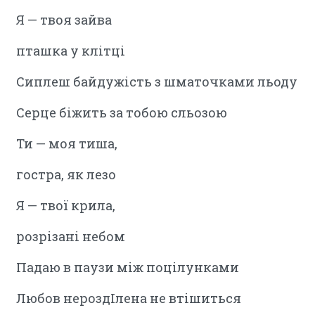
Я — твоя зайва
пташка у клітці
Сиплеш байдужість з шматочками льоду
Серце біжить за тобою сльозою
Ти — моя тиша,
гостра, як лезо
Я — твої крила,
розрізані небом
Падаю в паузи між поцілунками
Любов нероздІлена не втішиться