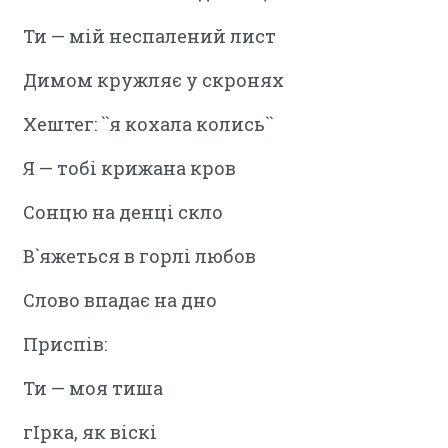
Ти — мій неспалений лист
Димом кружляє у скронях
Хештег: ``я кохала колись``
Я — тобі крижана кров
Сонцю на денці скло
В`яжеться в горлі любов
Слово впадає на дно
Приспів:
Ти — моя тиша
гІрка, як віскі