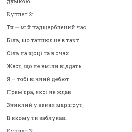
думкою
Куплет 2:
Ти — мій надщерблений час
Біль, що танцює не в такт
Сіль на щоці та в очах
Жест, що не вміли віддать
Я — тобі вічний дебют
Прем`єра, якої не ждав
Зниклий у венах маршрут,
В якому ти заблукав...
Куплет 3: