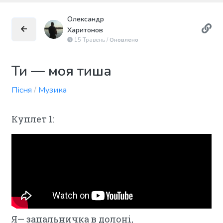
Олександр
Харитонов
15 Травень /
Оновлено
Ти — моя тиша
Пісня
/
Музика
Куплет 1:
Я— запальничка в долоні,