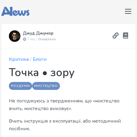
Джуд Джуніор
7 міс /
Оновлено
Критика
/
Блоги
Точка • зору
РОЗДУМИ
МИСТЕЦТВО
Не погоджуюсь з твердженням, що «мистецтво
вчить, мистецтво виховує».
Вчить інструкція з експлуатації, або методичний
посібник.