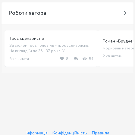
Роботи автора
Троє сценаристів
Роман «Брудне,
За столом троє чоловіків - троє сценаристів.
Чорновий матеріа
На вигляд їм по 35 - 37 років. У...
2 хв читати
5 хв читати
8
54
Інформація
Конфіденційність
Правила