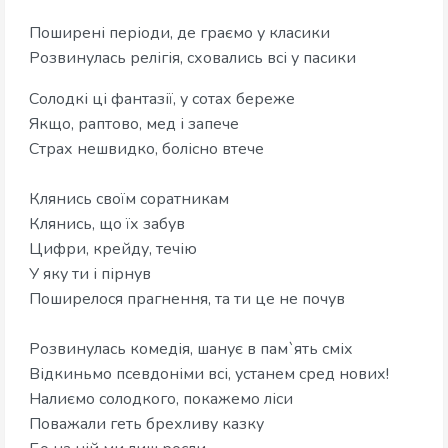
Поширені періоди, де граємо у класики
Розвинулась релігія, сховались всі у пасики
Солодкі ці фантазії, у сотах береже
Якщо, раптово, мед і запече
Страх нешвидко, болісно втече
Клянись своїм соратникам
Клянись, що їх забув
Цифри, крейду, течію
У яку ти і пірнув
Поширелося прагнення, та ти це не почув
Розвинулась комедія, шанує в пам`ять сміх
Відкиньмо псевдоніми всі, устанем сред нових!
Налиємо солодкого, покажемо ліси
Поважали геть брехливу казку