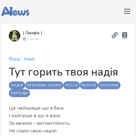
| Лямфія |
1 років
Вірш
/
Інше
Тут горить твоя надія
НАДІЯ
БРЕХЛИВА КАЗКА
РОСТИ
РЕЛІГІЯ
КЛАСИКИ
ПЕРІОДИ
Це найкраще що я бачу
І найгірше в що я вірю
За межею – вогнестійкість
Не спали свою надію