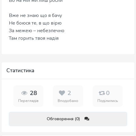
Бо на ній ми лиш росли
Вже не знаю що я бачу
Не боюся те, в що вірю
За межею – небезпечно
Там горить твоя надія
Статистика
28
2
0
Переглядів
Вподобано
Поділились
Обговорення (0)