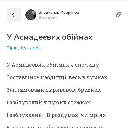
Владислав Аверянов
19 Травень
У Асмадеєвих обіймах
Вірш
/
Культура
У Асмадеєвих обіймах я спочину
Зоставшись наодинці, весь в думках
Заплямований кривавою брехнею
І заблукалий у чужих стежках
І заблукалий... В роздумах, чи мріях
В пустопорожніх, заспаних рядках