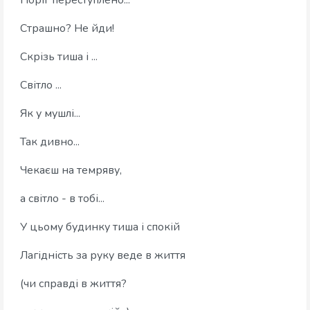
Поріг переступлено...
Страшно? Не йди!
Скрізь тиша і ...
Світло ...
Як у мушлі...
Так дивно...
Чекаєш на темряву,
а світло - в тобі...
У цьому будинку тиша і спокій
Лагідність за руку веде в життя
(чи справді в життя?