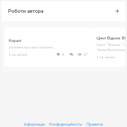
Роботи автора
Цикл Відьма: В
Коралі
Цикл ``Відьма``. 
розкажи про мрії потаєнні...
Читає Валентина
1 хв читати
8
97
1 хв читати
Інформація
Конфіденційність
Правила