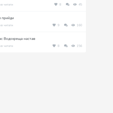
хв читати
8
45
и прийди
хв читати
9
160
ас Водохреща настав
хв читати
8
156