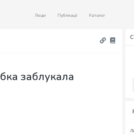
Люди
Публікації
Каталог
С
абка заблукала
Лі