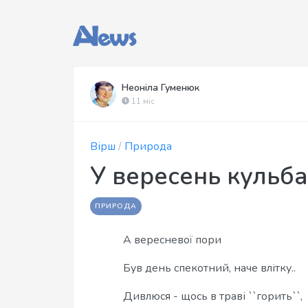
Неоніла Гуменюк
11 міс
Вірш
/
Природа
У вересень кульб
ПРИРОДА
А вересневої пори
Був день спекотний, наче влітку..
Дивлюся - щось в траві ``горить``,