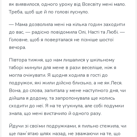
як виявилося, одного уроку від Всесвіту мені мало.
Треба, щоб ще й по голові луснуло.
— Мама дозволила мені на кілька годин заходити
до вас, — радісно повідомила Олі, Насті та Любі. —
Головне, щоб я поверталася не пізніше шостої
вечора.
Півтора тижня, що нам лишалися у шкільному
таборі минули для мене в рази веселіше, ніж я
могла очікувати. Я щодня ходила в гості до
подружок, які жили дійсно близько, а не як Леся.
Вона, до слова, запитала у мене наступного дня, чи
дійшла я додому, та запропонувала ще колись
сходити до неї. Я на те угукнула, але собі подумки
знала, що мені вистачило й одного разу.
Йдучи зі своїми подружками, я пильно стежила, чи
ще пам`ятаю шлях назад, не зважаючи на те, що