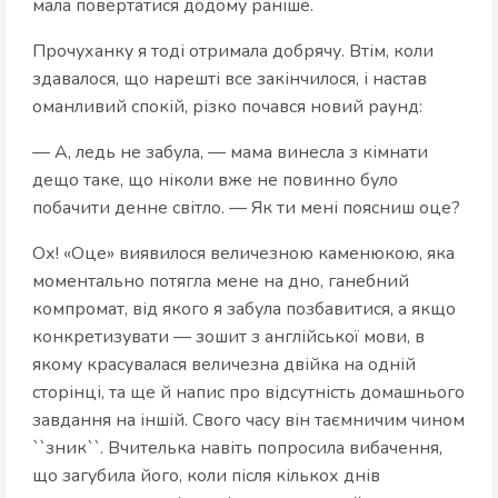
мала повертатися додому раніше.
Прочуханку я тоді отримала добрячу. Втім, коли
здавалося, що нарешті все закінчилося, і настав
оманливий спокій, різко почався новий раунд:
— А, ледь не забула, — мама винесла з кімнати
дещо таке, що ніколи вже не повинно було
побачити денне світло. — Як ти мені поясниш оце?
Ох! «Оце» виявилося величезною каменюкою, яка
моментально потягла мене на дно, ганебний
компромат, від якого я забула позбавитися, а якщо
конкретизувати — зошит з англійської мови, в
якому красувалася величезна двійка на одній
сторінці, та ще й напис про відсутність домашнього
завдання на іншій. Свого часу він таємничим чином
``зник``. Вчителька навіть попросила вибачення,
що загубила його, коли після кількох днів