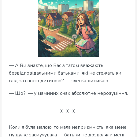
— А Ви знаєте, що Вас з татом вважають
безвідповідальними батьками, які не стежать як
слід за своєю дитиною? — злегка хихикаю.
— Що?! — у маминих очах абсолютне нерозуміння.
Коли я була малою, то мала неприємність, яка мене
ну дуже засмучувала — батьки не дозволяли мені