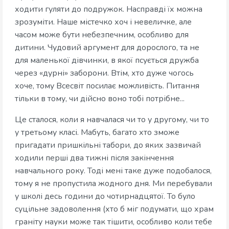
ходити гуляти до подружок. Насправді їх можна
зрозуміти. Наше містечко хоч і невеличке, але
часом може бути небезпечним, особливо для
дитини. Чудовий аргумент для дорослого, та не
для маленької дівчинки, в якої псується дружба
через «дурні» заборони. Втім, хто дуже чогось
хоче, тому Всесвіт посилає можливість. Питання
тільки в тому, чи дійсно воно тобі потрібне...
Це сталося, коли я навчалася чи то у другому, чи то
у третьому класі. Мабуть, багато хто зможе
пригадати пришкільні табори, до яких зазвичай
ходили перші два тижні після закінчення
навчального року. Тоді мені таке дуже подобалося,
тому я не пропустила жодного дня. Ми перебували
у школі десь години до чотирнадцятої. То було
суцільне задоволення (хто б міг подумати, що храм
граніту науки може так тішити, особливо коли тебе