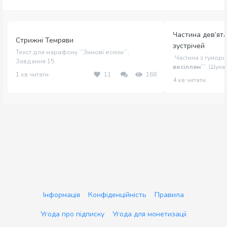
Частина дев’ят
Стрижні Темряви
зустрічей
Текст для марафону ``Зимові ескізи``,
Частина з гуморист
Завдання 15
весіллям``
. Шукай
1 хв читати
11
168
4 хв читати
Інформація
Конфіденційність
Правила
Угода про підписку
Угода для монетизації