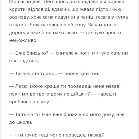
Ми пішли далі. Леся щось розповідала, а я кидала
короткі відповіді, вдаючи, що жваво підтримую
розмову, хоча сама подумки в паніці гасала з кутка
в куток і билася головою об стіну. Запам`ятати
дорогу я вже й не намагалася — це було просто
неможливо.
— Вже близько? — спитала я, коли минуло хвилин
п`ятнадцять.
— Та-а-к, ще трохи... — знову цей тон.
— Лесю, може краще ти проведеш мене назад,
поки ми до твого дому не дійшли? — нарешті
проблиск розуму.
— Та ти чого? Нам вже ближче до мого дому, ніж
до школи.
— І ти точно тоді мене проведеш назад?