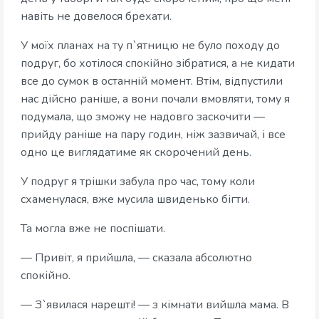
навіть не довелося брехати.
У моїх планах на ту п`ятницю не було походу до
подруг, бо хотілося спокійно зібратися, а не кидати
все до сумок в останній момент. Втім, відпустили
нас дійсно раніше, а вони почали вмовляти, тому я
подумала, що зможу не надовго заскочити —
прийду раніше на пару годин, ніж зазвичай, і все
одно це виглядатиме як скорочений день.
У подруг я трішки забула про час, тому коли
схаменулася, вже мусила швиденько бігти.
Та могла вже не поспішати.
— Привіт, я прийшла, — сказала абсолютно
спокійно.
— З`явилася нарешті! — з кімнати вийшла мама. В