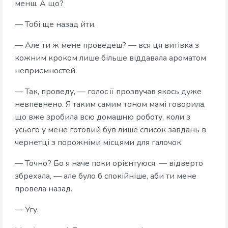
менш. А що?
— Тобі ще назад йти.
— Але ти ж мене проведеш? — вся ця витівка з
кожним кроком лише більше віддавала ароматом
неприємностей.
— Так, проведу, — голос її прозвучав якось дуже
невпевнено. Я таким самим тоном мамі говорила,
що вже зробила всю домашню роботу, коли з
усього у мене готовий був лише список завдань в
чернетці з порожніми місцями для галочок.
— Точно? Бо я наче поки орієнтуюся, — відверто
збрехала, — але було б спокійніше, аби ти мене
провела назад.
— Угу.