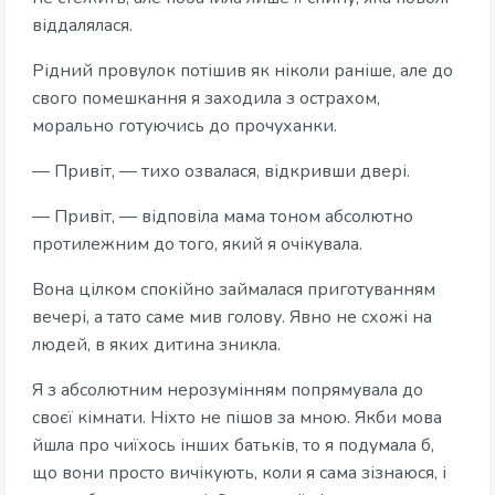
віддалялася.
Рідний провулок потішив як ніколи раніше, але до
свого помешкання я заходила з острахом,
морально готуючись до прочуханки.
— Привіт, — тихо озвалася, відкривши двері.
— Привіт, — відповіла мама тоном абсолютно
протилежним до того, який я очікувала.
Вона цілком спокійно займалася приготуванням
вечері, а тато саме мив голову. Явно не схожі на
людей, в яких дитина зникла.
Я з абсолютним нерозумінням попрямувала до
своєї кімнати. Ніхто не пішов за мною. Якби мова
йшла про чиїхось інших батьків, то я подумала б,
що вони просто вичікують, коли я сама зізнаюся, і