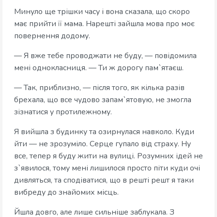
Минуло ще трішки часу і вона сказала, що скоро
має прийти її мама. Нарешті зайшла мова про моє
повернення додому.
— Я вже тебе проводжати не буду, — повідомила
мені однокласниця. — Ти ж дорогу пам`ятаєш.
— Так, приблизно, — після того, як кілька разів
брехала, що все чудово запам`ятовую, не змогла
зізнатися у протилежному.
Я вийшла з будинку та озирнулася навколо. Куди
йти — не зрозуміло. Серце гупало від страху. Ну
все, тепер я буду жити на вулиці. Розумних ідей не
з`явилося, тому мені лишилося просто піти куди очі
дивляться, та сподіватися, що в решті решт я таки
вибреду до знайомих місць.
Йшла довго, але лише сильніше заблукала. З