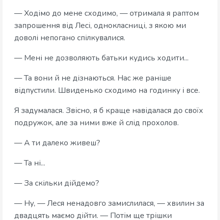
— Ходімо до мене сходимо, — отримала я раптом
запрошення від Лесі, однокласниці, з якою ми
доволі непогано спілкувалися.
— Мені не дозволяють батьки кудись ходити...
— Та вони й не дізнаються. Нас же раніше
відпустили. Швиденько сходимо на годинку і все.
Я задумалася. Звісно, я б краще навідалася до своїх
подружок, але за ними вже й слід прохолов.
— А ти далеко живеш?
— Та ні...
— За скільки дійдемо?
— Ну, — Леся ненадовго замислилася, — хвилин за
двадцять маємо дійти. — Потім ще трішки