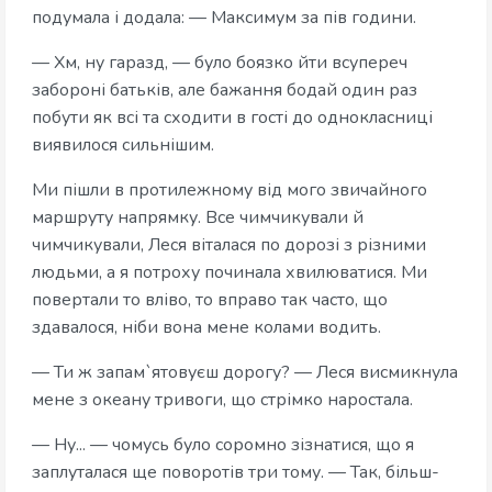
подумала і додала: — Максимум за пів години.
— Хм, ну гаразд, — було боязко йти всупереч
забороні батьків, але бажання бодай один раз
побути як всі та сходити в гості до однокласниці
виявилося сильнішим.
Ми пішли в протилежному від мого звичайного
маршруту напрямку. Все чимчикували й
чимчикували, Леся віталася по дорозі з різними
людьми, а я потроху починала хвилюватися. Ми
повертали то вліво, то вправо так часто, що
здавалося, ніби вона мене колами водить.
— Ти ж запам`ятовуєш дорогу? — Леся висмикнула
мене з океану тривоги, що стрімко наростала.
— Ну... — чомусь було соромно зізнатися, що я
заплуталася ще поворотів три тому. — Так, більш-