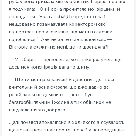
руках вона тримала мій блокнотик. Перше, про що
я подумала: ``О ні, вона прочитала мої віршики й
оповідання… Яка ганьба! Добре, що хоча б
нещодавно позамазувала коректором свої
відвертості про хлопчиків, що мені в садочку
подобалися``. Але не за те я хвилювалася... —
Вікторіє, а скажи-но мені, де ти швендяла?!
— У таборі... — відповіла я, хоча вже розуміла, що
десь моя конспірація дала тріщину.
— Що ти мені розказуєш! Я дзвонила до твоєї
вчительки й вона сказала, що вже давно всі
розійшлися по домівках, — її тон був
багатообіцяльним і жодна з тих обіцянок не
віщувала нічого доброго.
Далі почався апокаліпсис, в ході якого з`ясувалося,
що вона також знає про те, що я й у попередні дні