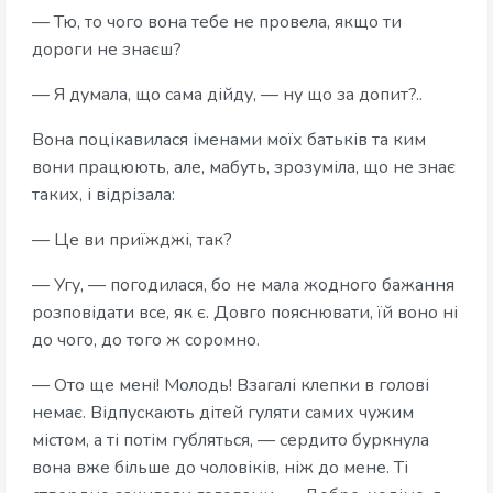
— Тю, то чого вона тебе не провела, якщо ти
дороги не знаєш?
— Я думала, що сама дійду, — ну що за допит?..
Вона поцікавилася іменами моїх батьків та ким
вони працюють, але, мабуть, зрозуміла, що не знає
таких, і відрізала:
— Це ви приїжджі, так?
— Угу, — погодилася, бо не мала жодного бажання
розповідати все, як є. Довго пояснювати, їй воно ні
до чого, до того ж соромно.
— Ото ще мені! Молодь! Взагалі клепки в голові
немає. Відпускають дітей гуляти самих чужим
містом, а ті потім губляться, — сердито буркнула
вона вже більше до чоловіків, ніж до мене. Ті