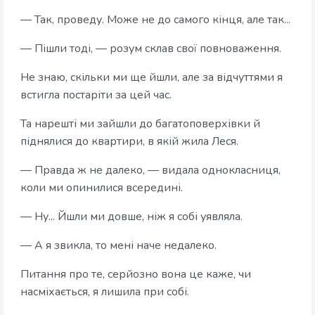
— Так, проведу. Може не до самого кінця, але так...
— Пішли тоді, — розум склав свої повноваження.
Не знаю, скільки ми ще йшли, але за відчуттями я
встигла постаріти за цей час.
Та нарешті ми зайшли до багатоповерхівки й
піднялися до квартири, в якій жила Леся.
— Правда ж не далеко, — видала однокласниця,
коли ми опинилися всередині.
— Ну... Йшли ми довше, ніж я собі уявляла.
— А я звикла, то мені наче недалеко.
Питання про те, серйозно вона це каже, чи
насміхається, я лишила при собі.