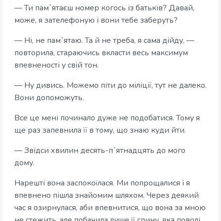
— Ти пам`ятаєш номер когось із батьків? Давай,
може, я зателефоную і вони тебе заберуть?
— Ні, не пам`ятаю. Та й не треба, я сама дійду, —
повторила, стараючись вкласти весь максимум
впевненості у свій тон.
— Ну дивись. Можемо піти до міліції, тут не далеко.
Вони допоможуть.
Все це мені починало дуже не подобатися. Тому я
ще раз запевнила її в тому, що знаю куди йти.
— Звідси хвилин десять-п`ятнадцять до мого
дому.
Нарешті вона заспокоїлася. Ми попрощалися і я
впевнено пішла знайомим шляхом. Через деякий
час я озирнулася, аби впевнитися, що вона за мною
не стежить, але побачила лише її спину, яка поволі