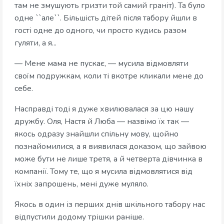
там не змушують гризти той самий граніт). Та було
одне ``але``. Більшість дітей після табору йшли в
гості одне до одного, чи просто кудись разом
гуляти, а я...
— Мене мама не пускає, — мусила відмовляти
своїм подружкам, коли ті вкотре кликали мене до
себе.
Насправді тоді я дуже хвилювалася за цю нашу
дружбу. Оля, Настя й Люба — назвімо їх так —
якось одразу знайшли спільну мову, щойно
познайомилися, а я виявилася доказом, що зайвою
може бути не лише третя, а й четверта дівчинка в
компанії. Тому те, що я мусила відмовлятися від
їхніх запрошень, мені дуже муляло.
Якось в один із перших днів шкільного табору нас
відпустили додому трішки раніше.