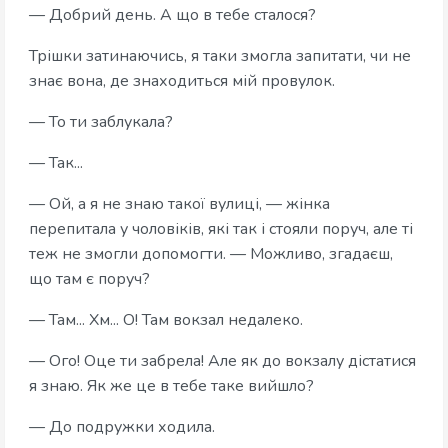
— Добрий день. А що в тебе сталося?
Трішки затинаючись, я таки змогла запитати, чи не
знає вона, де знаходиться мій провулок.
— То ти заблукала?
— Так...
— Ой, а я не знаю такої вулиці, — жінка
перепитала у чоловіків, які так і стояли поруч, але ті
теж не змогли допомогти. — Можливо, згадаєш,
що там є поруч?
— Там... Хм... О! Там вокзал недалеко.
— Ого! Оце ти забрела! Але як до вокзалу дістатися
я знаю. Як же це в тебе таке вийшло?
— До подружки ходила.