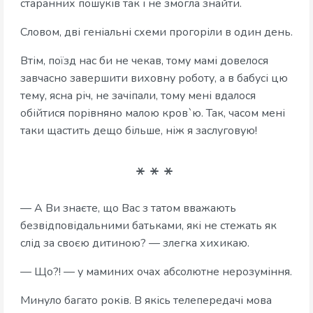
старанних пошуків так і не змогла знайти.
Словом, дві геніальні схеми прогоріли в один день.
Втім, поїзд нас би не чекав, тому мамі довелося
завчасно завершити виховну роботу, а в бабусі цю
тему, ясна річ, не зачіпали, тому мені вдалося
обійтися порівняно малою кров`ю. Так, часом мені
таки щастить дещо більше, ніж я заслуговую!
— А Ви знаєте, що Вас з татом вважають
безвідповідальними батьками, які не стежать як
слід за своєю дитиною? — злегка хихикаю.
— Що?! — у маминих очах абсолютне нерозуміння.
Минуло багато років. В якісь телепередачі мова