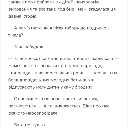
зайшла про проблемних дітей, психологію,
виховання та все таке подібне і мені згадалася ця
давня історія.
— А пам`ятаєте, як я після табору до подружок
тікала?
— Таке забудеш.
— Та жіночка, яка мене вивела, коли я заблукала, —
мамі я звісно зізналася про ту мою пригоду,
щоправда, лише через кілька років, — нарікала на
безвідповідальних молодих батьків, які
відпускають малу дитину саму бродити.
— Отак живеш і не знаєш, чого гикається, —
посміхається. — А то, виявляється, Віка про нас
всякого нарозповідала.
— Зате не нудно.