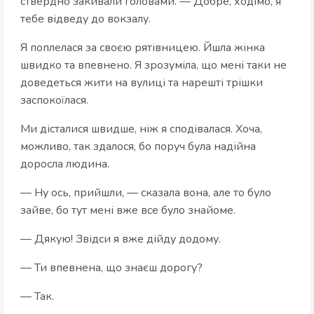
ствердно закивали головами. — Добре, ходімо, я
тебе відведу до вокзалу.
Я поплелася за своєю рятівницею. Йшла жінка
швидко та впевнено. Я зрозуміла, що мені таки не
доведеться жити на вулиці та нарешті трішки
заспокоїлася.
Ми дісталися швидше, ніж я сподівалася. Хоча,
можливо, так здалося, бо поруч була надійна
доросла людина.
— Ну ось, прийшли, — сказала вона, але то було
зайве, бо тут мені вже все було знайоме.
— Дякую! Звідси я вже дійду додому.
— Ти впевнена, що знаєш дорогу?
— Так.