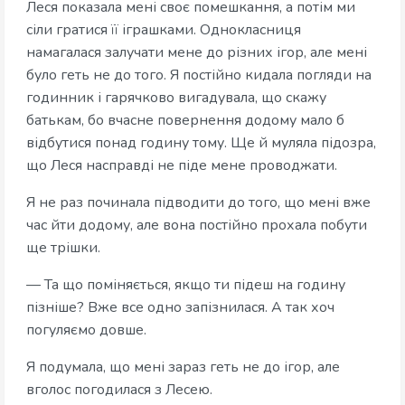
Леся показала мені своє помешкання, а потім ми
сіли гратися її іграшками. Однокласниця
намагалася залучати мене до різних ігор, але мені
було геть не до того. Я постійно кидала погляди на
годинник і гарячково вигадувала, що скажу
батькам, бо вчасне повернення додому мало б
відбутися понад годину тому. Ще й муляла підозра,
що Леся насправді не піде мене проводжати.
Я не раз починала підводити до того, що мені вже
час йти додому, але вона постійно прохала побути
ще трішки.
— Та що поміняється, якщо ти підеш на годину
пізніше? Вже все одно запізнилася. А так хоч
погуляємо довше.
Я подумала, що мені зараз геть не до ігор, але
вголос погодилася з Лесею.