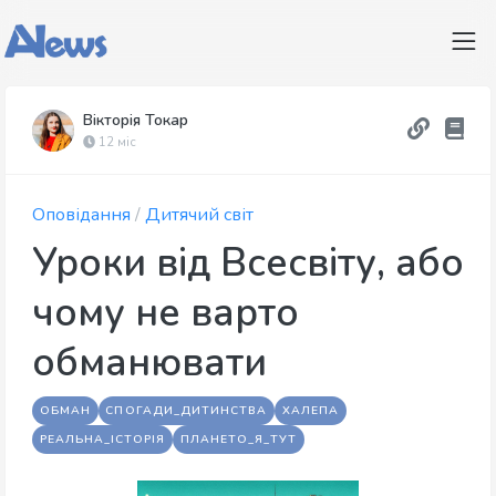
Вікторія Токар
12 міс
Оповідання
/
Дитячий світ
Уроки від Всесвіту, або
чому не варто
обманювати
ОБМАН
СПОГАДИ_ДИТИНСТВА
ХАЛЕПА
РЕАЛЬНА_ІСТОРІЯ
ПЛАНЕТО_Я_ТУТ