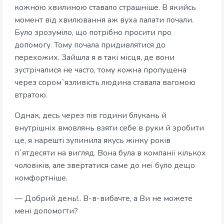
кожною хвилиною ставало страшніше. В якийсь
момент від хвилювання аж вуха палати почали.
Було зрозуміло, що потрібно просити про
допомогу. Тому почала придивлятися до
перехожих. Зайшла я в такі місця, де вони
зустрічалися не часто, тому кожна пропущена
через сором`язливість людина ставала вагомою
втратою.
Однак, десь через пів години блукань й
внутрішніх вмовлянь взяти себе в руки й зробити
це, я нарешті зупинила якусь жінку років
п`ятдесяти на вигляд. Вона була в компанії кількох
чоловіків, але звертатися саме до неї було дещо
комфортніше.
— Добрий день!.. В-в-вибачте, а Ви не можете
мені допомогти?