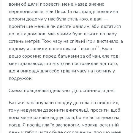
вони обіцяли провести мене назад значно
переконливіше, ніж Леся. Та насправді половина
дороги додому у нас була спільною, а далі —
пройти ще менше як десять хвилин, аби дістатися
до їхніх домівок, між якими було всього по пару
сотень метрів. Тож, часу на спільні ігри вистачало, а
додому я завжди поверталася ``вчасно``. Було
дещо соромно перед батьками за обман, але тоді
мені здавалося, що ніхто не постраждає від того,
що я викраду для себе трішки часу на гостину у
подружок.
Схема працювала ідеально. До останнього дня.
Батьки запланували поїздку до села на вихідних,
тому надумали дзвонити вчительці, просити, щоб
вона мене раніше відпустила, бо не встигнемо на
поїзд. Я поспішила їх заспокоїти, мовляв, останній
день у таборі й так буде скороченим, про що мені