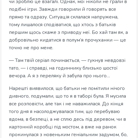
чи зроблю це взагалі. Однак, мої ніколи не грали в
подібні ігри. Завжди говорили й говорять все
прямо та одразу. Ситуація склалася напружена,
тому лишалося сподіватися, що хтось з батьків
першим щось скаже з приводу неї. Бо хай там як, а
добровільно кидатися в полум’я прочуханки — це
точно не про мене.
— Там твій серіал починається, — гукнув невдовзі
тато, — і справді, на годиннику близько шостої
вечора. А я з переляку й забула про нього…
Нарешті виявилося, що батьки не помітили нічого
дивного, подумали, що то я в таборі була. Я мусила
все розповісти, але так і не наважилася. До кінця
того дня я насолоджувалася тим, що перебуваю
вдома, в безпеці, а не сплю десь під деревом, чи в
картонній коробці під мостом, а вже на ранок
прокинулася з новеньким геніальним задумом, бо,