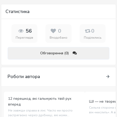
Статистика
56
0
0
Переглядів
Вподобано
Поділились
Обговорення (0)
Роботи автора
12 перешкод, які гальмують твій рух
ШІ — не творец
вперед
Сильна сторона с
Не завжди справа в ліні. Часто ми просто
він «мислить». А в 
застрягаємо через дрібниці, які можн...