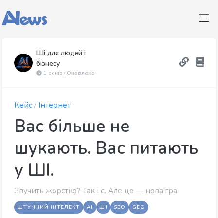
Ші для людей і
бізнесу
1 років /
Оновлено
Кейс
/
Інтернет
Вас більше не
шукають. Вас питають
у ШІ.
Звучить жорстко? Так і є. Але це — нова гра.
ШТУЧНИЙ ІНТЕЛЕКТ
AI
ШІ
SEO
GEO