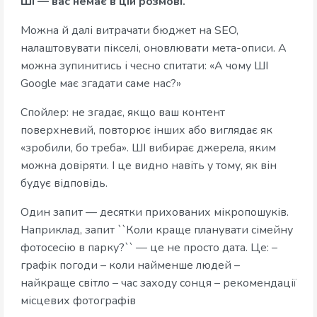
ШІ — вас немає в цій розмові.
Можна й далі витрачати бюджет на SEO,
налаштовувати пікселі, оновлювати мета-описи. А
можна зупинитись і чесно спитати: «А чому ШІ
Google має згадати саме нас?»
Спойлер: не згадає, якщо ваш контент
поверхневий, повторює інших або виглядає як
«зробили, бо треба». ШІ вибирає джерела, яким
можна довіряти. І це видно навіть у тому, як він
будує відповідь.
Один запит — десятки прихованих мікропошуків.
Наприклад, запит ``Коли краще планувати сімейну
фотосесію в парку?`` — це не просто дата. Це: –
графік погоди – коли найменше людей –
найкраще світло – час заходу сонця – рекомендації
місцевих фотографів