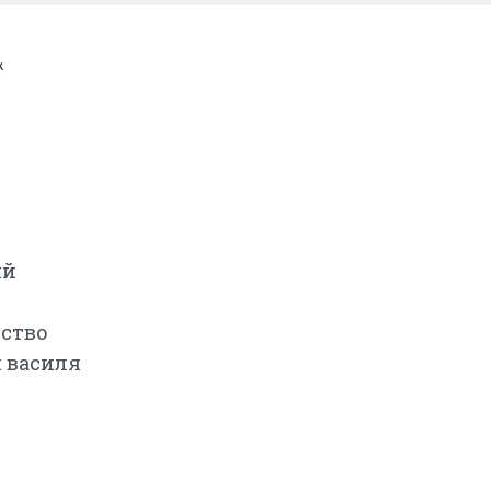
к
ий
рство
й василя