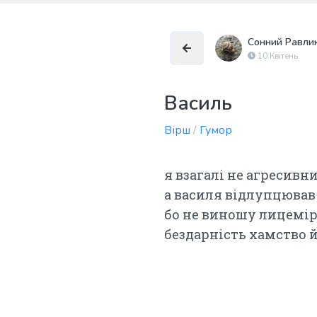
Сонний Равли
10 Квітень
Василь
Вірш
/
Гумор
я взагалі не агресивн
а василя відлупцював
бо не виношу лицемі
бездарність хамство 