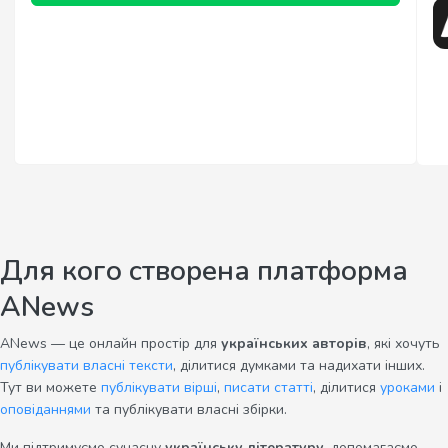
Для кого створена платформа
ANews
ANews — це онлайн простір для
українських авторів
, які хочуть
публікувати власні тексти
, ділитися думками та надихати інших.
Тут ви можете
публікувати вірші
,
писати статті
, ділитися
уроками
і
оповіданнями
та публікувати власні збірки.
Ми підтримуємо сучасну
українську літературу
, допомагаємо