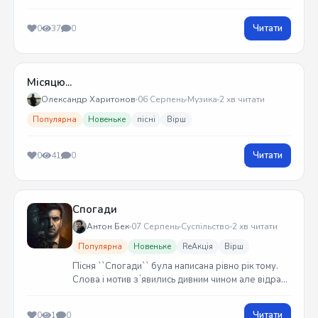
Читати
0
37
0
Місяцю...
Олександр Харитонов
06 Серпень
Музика
2 хв читати
Популярна
Новеньке
пісні
Вірш
Читати
0
41
0
Спогади
Антон Бек
07 Серпень
Суспільство
2 хв читати
Популярна
Новеньке
ReАкція
Вірш
Пісня ``Спогади`` була написана рівно рік тому.
Слова і мотив зʼявились дивним чином але відразу
встиг записати на гітарі. Трек вийшов у жовтні
2025 року
Читати
0
1
0