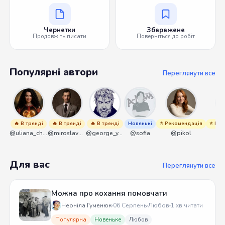
Чернетки
Збережене
Продовжіть писати
Поверніться до робіт
Популярні автори
Переглянути все
🔥 В тренді
🔥 В тренді
🔥 В тренді
Новенькі
⭐ Рекомендація
⭐ Рек
@uliana_chernenko
@miroslavmaniyk
@george_y_lawlett
@sofia
@pikol
Для вас
Переглянути все
Можна про кохання помовчати
Неоніла Гуменюк
06 Серпень
Любов
1 хв читати
Популярна
Новеньке
Любов