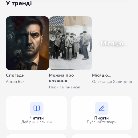
У тренді
Місяцю...
Спогади
Можна про
Місяцю...
У
кохання
Антон Бек
Олександр Харитонов
С
помовчати
Неоніла Гуменюк
Читати
Писати
Добірки, новинки
Публікуйте твори