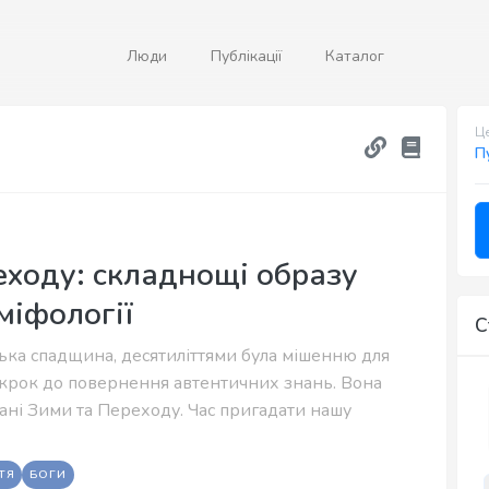
Люди
Публікації
Каталог
Це
П
еходу: складнощі образу
міфології
С
ька спадщина, десятиліттями була мішенню для
— крок до повернення автентичних знань. Вона
ані Зими та Переходу. Час пригадати нашу
ТЯ
БОГИ