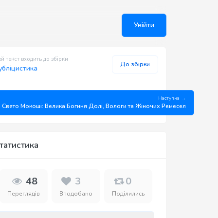
Увійти
й текст входить до збірки
До збірки
убліцистика
Наступна →
Свято Мокоші: Велика Богиня Долі, Вологи та Жіночих Ремесел
татистика
48
3
0
Переглядів
Вподобано
Поділились