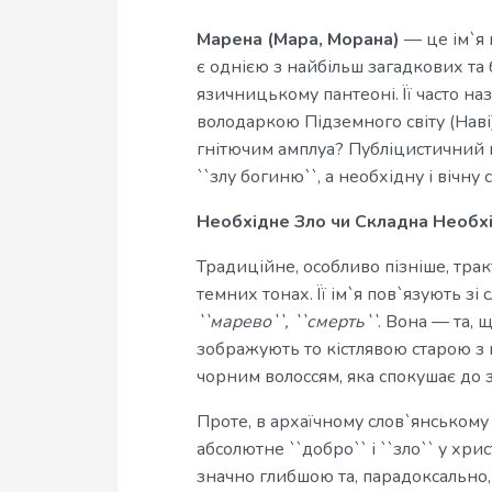
Марена (Мара, Морана)
— це ім`я 
є однією з найбільш загадкових та
язичницькому пантеоні. Її часто на
володаркою Підземного світу (Наві
гнітючим амплуа? Публіцистичний 
``злу богиню``, а необхідну і вічну
Необхідне Зло чи Складна Необхі
Традиційне, особливо пізніше, тра
темних тонах. Її ім`я пов`язують зі
``марево``, ``смерть``
. Вона — та, щ
зображують то кістлявою старою з
чорним волоссям, яка спокушає до з
Проте, в архаїчному слов`янському 
абсолютне ``добро`` і ``зло`` у хр
значно глибшою та, парадоксально