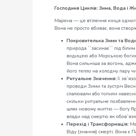
Господиня Циклів: Зима, Вода і Ж
Марена — це втілення кінця одного
Вона не просто вбиває, вона створ
Покровителька Зими та Води
природа ``засинає`` під біли
водицею або Морською богине
Вона сильніша за вогонь, ад
його тепло на холодну пару чи 
Ритуальне Значення:
Її зв`яз
проводи Зими та зустріч Весн
спалювали або топили навесні,
скільки ритуальне позбавлення
шлях новому життю — богу Яри
влади над смертю як обов`я
Перехід і Трансформація:
Ма
Віду (знання) смерті. Вона є 