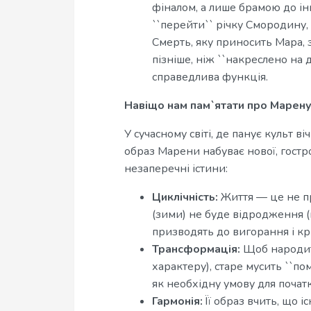
фіналом, а лише брамою до інш
``перейти`` річку Смородину, 
Смерть, яку приносить Мара, 
пізніше, ніж ``накреслено на д
справедлива функція.
Навіщо нам пам`ятати про Марену
У сучасному світі, де панує культ в
образ Марени набуває нової, гостро
незаперечні істини:
Циклічність:
Життя — це не пр
(зими) не буде відродження (
призводять до вигорання і кр
Трансформація:
Щоб народити
характеру), старе мусить ``по
як необхідну умову для початк
Гармонія:
Її образ вчить, що і