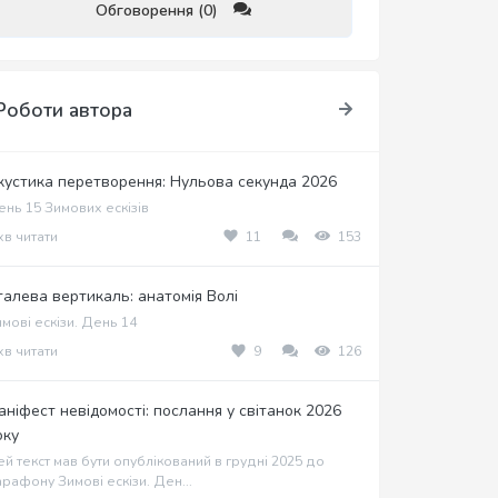
Обговорення (0)
Роботи автора
кустика перетворення: Нульова секунда 2026
нь 15 Зимових ескізів
хв читати
11
153
талева вертикаль: анатомія Волі
мові ескізи. День 14
хв читати
9
126
аніфест невідомості: послання у світанок 2026
оку
й текст мав бути опублікований в грудні 2025 до
рафону Зимові ескізи. Ден...