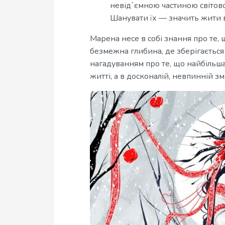
невід`ємною частиною світово
Шанувати їх — значить жити в 
Марена несе в собі знання про те,
безмежна глибина, де зберігається 
нагадуванням про те, що найбільша
житті, а в досконалій, невпинній змі