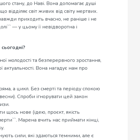
ого стану, до Наві. Вона допомагає душі
що відділяє світ живих від світу мертвих.
завжди приходить вчасно, не раніше і не
олі`` — у цьому її невідворотна і
 сьогодні?
ічної молодості та безперервного зростання,
ї актуальності. Вона нагадує нам про
яма, а цикл. Без смерті та періоду спокою
весни). Спроби ігнорувати цей закон
изи.
 щось нове (ідею, проєкт, якість
мерти``. Марена вчить нас приймати кінці,
у.
снують сили, які здаються темними, але є