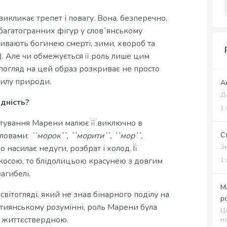
викликає трепет і повагу. Вона, безперечно,
 багатогранних фігур у слов`янському
зивають богинею смерті, зими, хвороб та
). Але чи обмежується її роль лише цим
погляд на цей образ розкриває не просто
 силу природи.
А
Де
дність?
1 
ктування Марени малює її виключно в
С
 словами:
``морок``, ``морити``, ``мор``,
Зи
о насилає недуги, розбрат і холод. Її
 косою, то блідолицьою красунею з довгим
1 
агибелі.
М
світогляді, який не знав бінарного поділу на
р
истиянському розумінні, роль Марени була
Це
, життєствердною.
ма