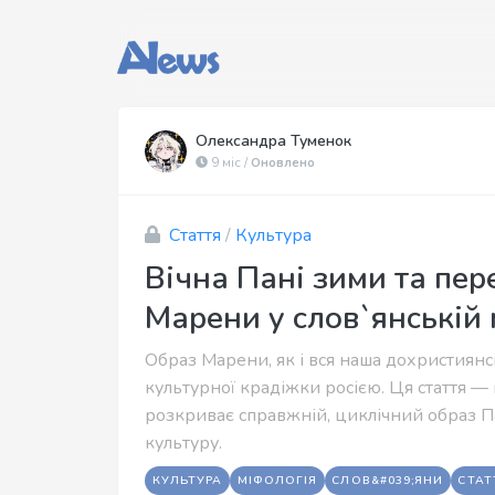
Олександра Туменок
9 міс /
Оновлено
Стаття
/
Культура
Вічна Пані зими та пер
Марени у слов`янській 
Образ Марени, як і вся наша дохристиянс
культурної крадіжки росією. Ця стаття 
розкриває справжній, циклічний образ П
культуру.
КУЛЬТУРА
МІФОЛОГІЯ
СЛОВ&#039;ЯНИ
СТАТ