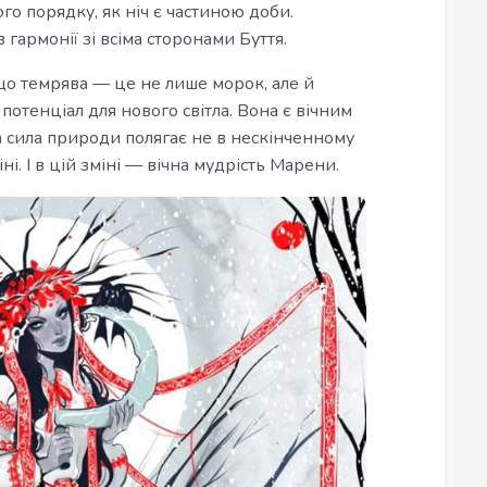
го порядку, як ніч є частиною доби.
гармонії зі всіма сторонами Буття.
 що темрява — це не лише морок, але й
потенціал для нового світла. Вона є вічним
 сила природи полягає не в нескінченному
ні. І в цій зміні — вічна мудрість Марени.