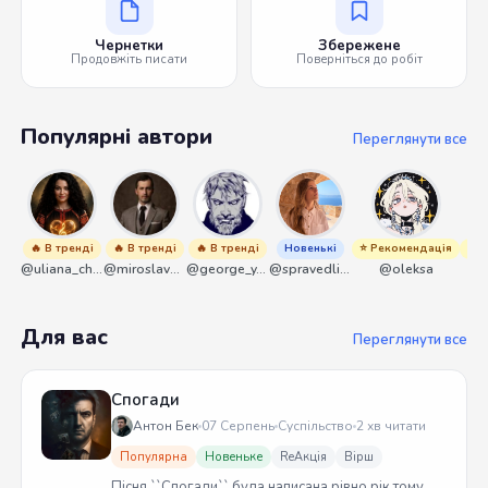
Чернетки
Збережене
Продовжіть писати
Поверніться до робіт
Популярні автори
Переглянути все
🔥 В тренді
🔥 В тренді
🔥 В тренді
Новенькі
⭐ Рекомендація
⭐ Р
@uliana_chernenko
@miroslavmaniyk
@george_y_lawlett
@spravedliwa
@oleksa
Для вас
Переглянути все
Спогади
Антон Бек
07 Серпень
Суспільство
2 хв читати
Популярна
Новеньке
ReАкція
Вірш
Пісня ``Спогади`` була написана рівно рік тому.