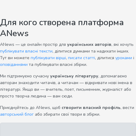
Для кого створена платформа
ANews
ANews — це онлайн простір для
українських авторів
, які хочуть
публікувати власні тексти
, ділитися думками та надихати інших.
Тут ви можете
публікувати вірші
,
писати статті
, ділитися
уроками
і
оповіданнями
та публікувати власні збірки.
Ми підтримуємо сучасну
українську літературу
, допомагаємо
авторам знаходити читачів, а читачам — відкривати нові імена в
літературі. Якщо ви — вчитель, поет, письменник, журналіст або
просто творча людина — вам сюди.
Приєднуйтесь до ANews, щоб
створити власний профіль
, вести
авторський блог
або збирати свої твори в збірки.