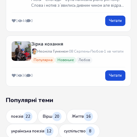
Слова і мотив зʼявились дивним чином але відразу
встиг записати на гітарі. Трек вийшов у жовтні
2025 року
Читати
1
44
0
Зірка кохання
Неоніла Гуменюк
08 Серпень
Любов
1 хв читати
Популярна
Новеньке
Любов
Читати
0
36
0
Популярні теми
поезія
22
Вірш
20
Життя
16
українська поезія
12
суспільство
8