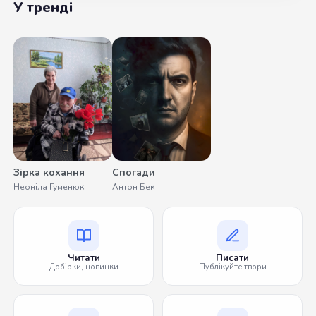
У тренді
Зірка кохання
Спогади
Неоніла Гуменюк
Антон Бек
Читати
Писати
Добірки, новинки
Публікуйте твори