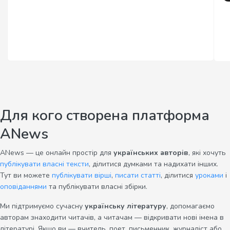
Для кого створена платформа
ANews
ANews — це онлайн простір для
українських авторів
, які хочуть
публікувати власні тексти
, ділитися думками та надихати інших.
Тут ви можете
публікувати вірші
,
писати статті
, ділитися
уроками
і
оповіданнями
та публікувати власні збірки.
Ми підтримуємо сучасну
українську літературу
, допомагаємо
авторам знаходити читачів, а читачам — відкривати нові імена в
літературі. Якщо ви — вчитель, поет, письменник, журналіст або