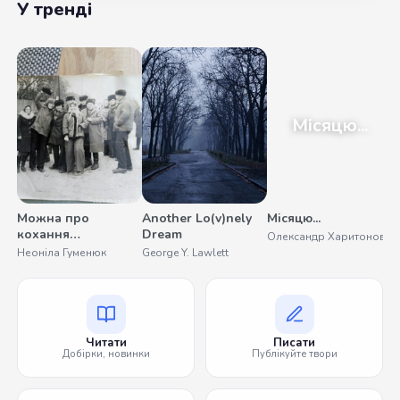
У тренді
Місяцю...
Можна про
Another Lo(v)nely
Місяцю...
У
кохання
Dream
Олександр Харитонов
С
помовчати
Неоніла Гуменюк
George Y. Lawlett
Читати
Писати
Добірки, новинки
Публікуйте твори