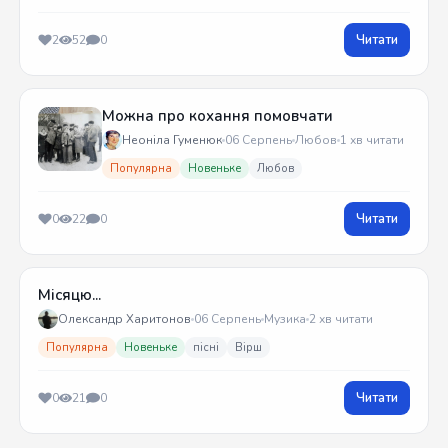
Читати
2
52
0
Можна про кохання помовчати
Неоніла Гуменюк
06 Серпень
Любов
1 хв читати
Популярна
Новеньке
Любов
Читати
0
22
0
Місяцю...
Олександр Харитонов
06 Серпень
Музика
2 хв читати
Популярна
Новеньке
пісні
Вірш
Читати
0
21
0