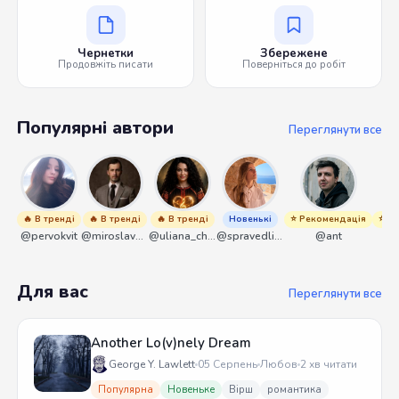
Чернетки
Збережене
Продовжіть писати
Поверніться до робіт
Популярні автори
Переглянути все
🔥 В тренді
🔥 В тренді
🔥 В тренді
Новенькі
⭐ Рекомендація
⭐ Р
@pervokvit
@miroslavmaniyk
@uliana_chernenko
@spravedliwa
@ant
Для вас
Переглянути все
Another Lo(v)nely Dream
George Y. Lawlett
05 Серпень
Любов
2 хв читати
Популярна
Новеньке
Вірш
романтика