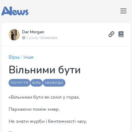
Dar Morgan
1 років /
Оновлено
Вірш
/
Інше
Вільними бути
ПОЧУТТЯ
БІЛЬ
СВОБОДА
«Вільними бути як сокіл у горах,
Пархаючи поміж хмар,
Не знати журби і бентежності часу,