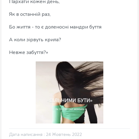
Пархати кожен день,
Як в останній раз,
Бо життя - то є доленосні мандри буття
А коли зірвуть крила?
Невже забуття?»
Дата написання : 24 Жовтень 2022