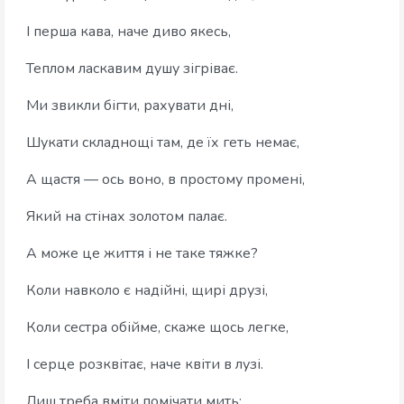
І перша кава, наче диво якесь,
Теплом ласкавим душу зігріває.
Ми звикли бігти, рахувати дні,
Шукати складнощі там, де їх геть немає,
А щастя — ось воно, в простому промені,
Який на стінах золотом палає.
А може це життя і не таке тяжке?
Коли навколо є надійні, щирі друзі,
Коли сестра обійме, скаже щось легке,
І серце розквітає, наче квіти в лузі.
Лиш треба вміти помічати мить: