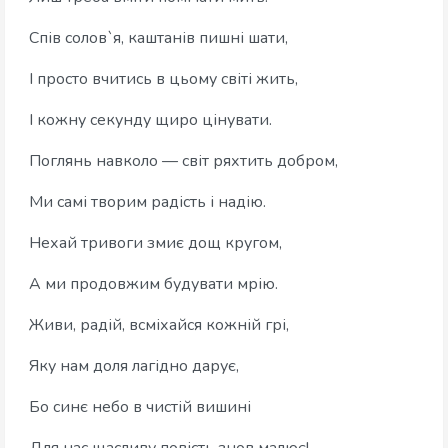
Спів солов`я, каштанів пишні шати,
І просто вчитись в цьому світі жить,
І кожну секунду щиро цінувати.
Поглянь навколо — світ ряхтить добром,
Ми самі творим радість і надію.
Нехай тривоги змиє дощ кругом,
А ми продовжим будувати мрію.
Живи, радій, всміхайся кожній грі,
Яку нам доля лагідно дарує,
Бо синє небо в чистій вишині