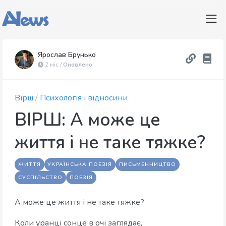
Ярослав Брунько
2 міс /
Оновлено
Вірш
/
Психологія і відносини
ВІРШ: А може це
життя і не таке тяжке?
ЖИТТЯ
УКРАЇНСЬКА ПОЕЗІЯ
ПИСЬМЕННИЦТВО
СУСПІЛЬСТВО
ПОЕЗІЯ
А може це життя і не таке тяжке?
Коли уранці сонце в очі заглядає,