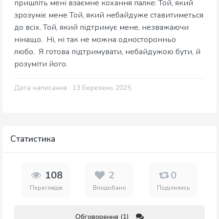
пришліть мені взаємне кохання палке: Той, який
зрозуміє мене Той, який небайдуже ставитиметься
до всіх. Той, який підтримує мене, незважаючи
нінащо. Ні, ні так не можна односторонньо
любо. Я готова підтримувати, небайдужою бути, й
розуміти його.
Дата написання : 13 Березень 2025
Статистика
108
2
0
Переглядів
Вподобано
Поділились
Обговорення (1)