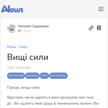
Наталія Сидоренко
1 років
Вірш
/
Інше
Вищі сили
Твір молитва
КОХАННЯ
ЛЮБОВ
ГРІХ
МОЛИТВА
Прошу, вищу силу:
Вдосталь мене карати я вже зрозуміла свої лихі
дії. Ви зцілить мою душу в пекельному полоні. Ви