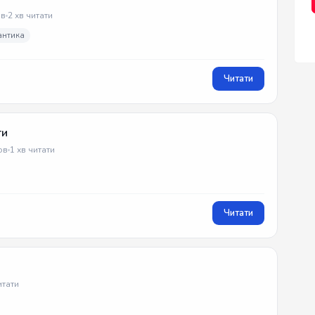
в
2 хв читати
антика
Читати
ти
ов
1 хв читати
Читати
итати