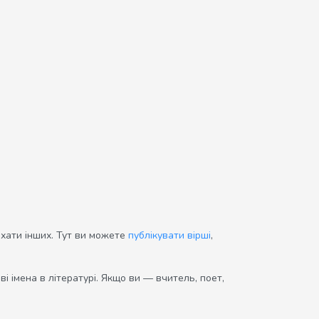
ихати інших. Тут ви можете
публікувати вірші
,
і імена в літературі. Якщо ви — вчитель, поет,