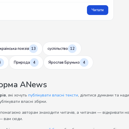
Читати
країнська поезія
13
суспільство
12
4
Природа
4
Ярослав Брунько
4
форма ANews
рів
, які хочуть
публікувати власні тексти
, ділитися думками та над
ублікувати власні збірки.
опомагаємо авторам знаходити читачів, а читачам — відкривати нов
— вам сюди.