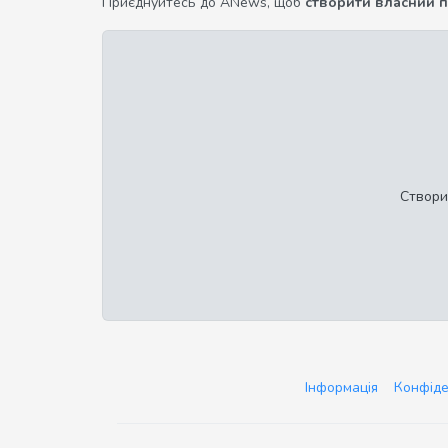
Приєднуйтесь до ANews, щоб
створити власний 
Створи
Інформація
Конфіде