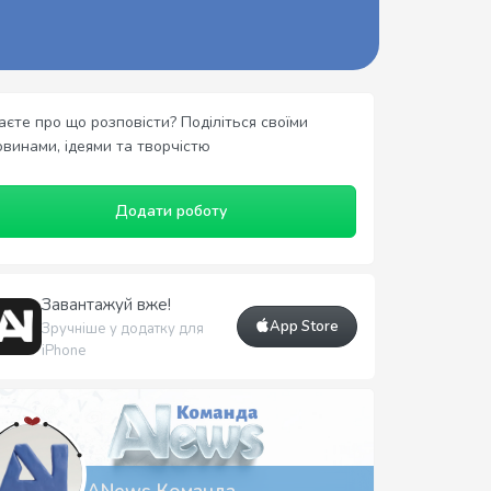
аєте про що розповісти? Поділіться своїми
овинами, ідеями та творчістю
Додати роботу
Завантажуй вже!
App Store
Зручніше у додатку для
iPhone
ANews Команда