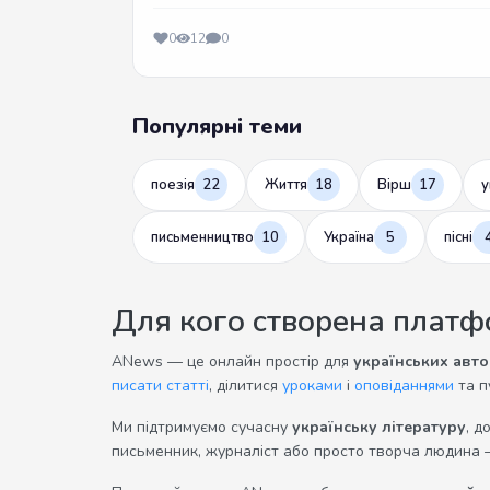
0
12
0
Популярні теми
поезія
22
Життя
18
Вірш
17
у
письменництво
10
Україна
5
пісні
Для кого створена плат
ANews — це онлайн простір для
українських авто
писати статті
, ділитися
уроками
і
оповіданнями
та п
Ми підтримуємо сучасну
українську літературу
, д
письменник, журналіст або просто творча людина 