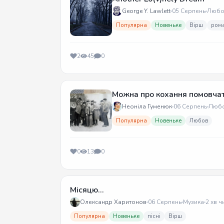
George Y. Lawlett
05 Серпень
Любо
Популярна
Новеньке
Вірш
ром
2
45
0
Можна про кохання помовча
Неоніла Гуменюк
06 Серпень
Люб
Популярна
Новеньке
Любов
0
13
0
Місяцю...
Олександр Харитонов
06 Серпень
Музика
2 хв ч
Популярна
Новеньке
пісні
Вірш