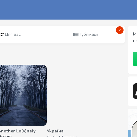
2
М
Для вас
Публікації
н
Another Lo(v)nely
Україна
Dream