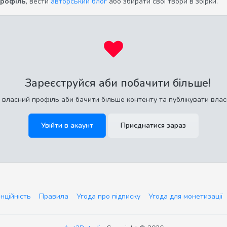
профіль
, вести
авторський блог
або збирати свої твори в збірки.
Зареєструйся аби побачити більше!
 власний профіль аби бачити більше контенту та публікувати влас
Увійти в акаунт
Приєднатися зараз
нційність
Правила
Угода про підписку
Угода для монетизації