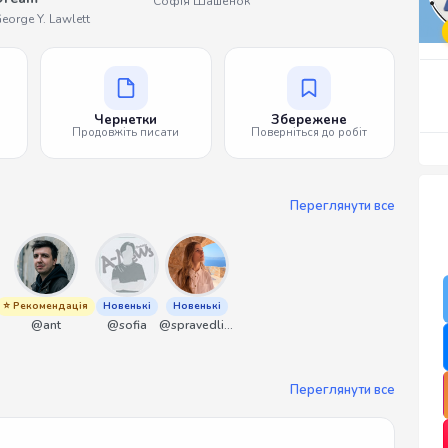
Софія Шашенок
eorge Y. Lawlett
Чернетки
Збережене
Продовжіть писати
Поверніться до робіт
Переглянути все
⭐ Рекомендація
Новенькі
Новенькі
@ant
@sofia
@spravedliwa
Переглянути все