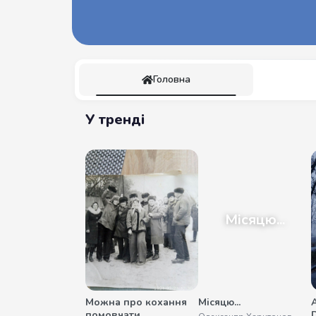
Головна
У тренді
Місяцю...
Можна про кохання
Місяцю...
помовчати