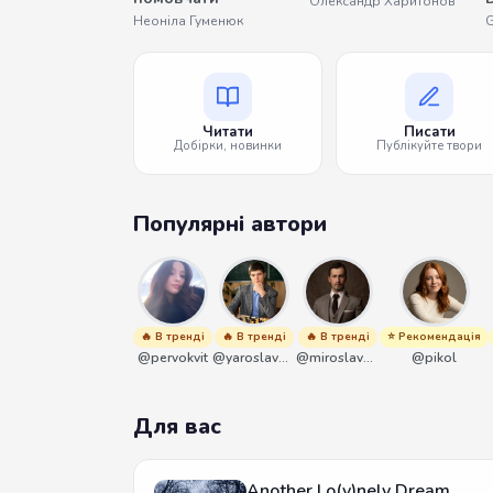
Олександр Харитонов
Неоніла Гуменюк
G
Читати
Писати
Добірки, новинки
Публікуйте твори
Популярні автори
🔥 В тренді
🔥 В тренді
🔥 В тренді
⭐ Рекомендація
@pervokvit
@yaroslavbrunko
@miroslavmaniyk
@pikol
Для вас
Another Lo(v)nely Dream