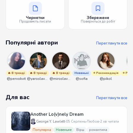
Чернетки
Збережене
Продовжіть писати
Поверніться до робіт
Популярні автори
Переглянути все
🔥 В тренді
🔥 В тренді
🔥 В тренді
Новенькі
⭐ Рекомендація
⭐ Рек
@pervokvit
@yaroslavbrunko
@miroslavmaniyk
@sofia
@pikol
@
Для вас
Переглянути все
Another Lo(v)nely Dream
George Y. Lawlett
05 Серпень
Любов
2 хв читати
Популярна
Новеньке
Вірш
романтика