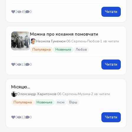
Читати
2
45
0
Можна про кохання помовчати
Неоніла Гуменюк
06 Серпень
Любов
1 хв читати
Популярна
Новеньке
Любов
Читати
0
13
0
Місяцю...
Олександр Харитонов
06 Серпень
Музика
2 хв читати
Популярна
Новеньке
пісні
Вірш
Читати
0
12
0