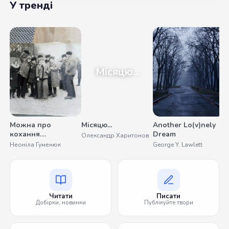
У тренді
Місяцю...
Можна про
Місяцю...
Another Lo(v)nely
У
кохання
Dream
Олександр Харитонов
С
помовчати
Неоніла Гуменюк
George Y. Lawlett
Читати
Писати
Добірки, новинки
Публікуйте твори