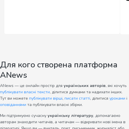
Для кого створена платформа
ANews
ANews — це онлайн простір для
українських авторів
, які хочуть
публікувати власні тексти
, ділитися думками та надихати інших.
Тут ви можете
публікувати вірші
,
писати статті
, ділитися
уроками
і
оповіданнями
та публікувати власні збірки.
Ми підтримуємо сучасну
українську літературу
, допомагаємо
авторам знаходити читачів, а читачам — відкривати нові імена в
літературі. Якщо ви — вчитель, поет, письменник, журналіст або