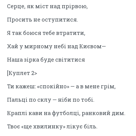
Серце, як міст над прірвою,
Просить не оступитися.
Я так боюся тебе втратити,
Хай у мирному небі над Києвом—
Наша зірка буде світитися
[Куплет 2>
Ти кажеш: «спокійно» — а в мене грім,
Пальці по склу — ніби по тобі.
Краплі кави на футболці, ранковий дим.
Твоє «ще хвилинку» лікує біль.