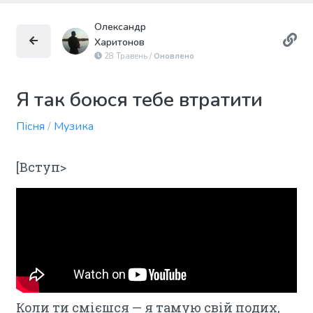
Олександр
Харитонов
28 Травень /
Оновлено
Я так боюся тебе втратити
Пісня
/
Музика
[Вступ>
Коли ти смієшся — я тамую свій подих,