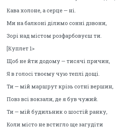
Кава холоне, а серце — ні.
Ми на балконі ділимо сонні дзвони,
Зорі над містом розфарбовуєш ти.
[Куплет 1>
Щоб не йти додому — тисячі причин,
Я в голосі твоєму чую теплі дощі.
Ти — мій маршрут крізь сотні вершин,
Повз всі вокзали, де я був чужий.
Ти — мій будильник о шостій ранку,
Коли місто не встигло ще загудіти