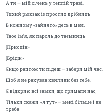
А ти — мій січень у теплій траві,
Тихий рюкзак із простих дрібниць.
В кожному «зайнято» десь в мені
Твоє ім’я, як пароль до таємниць
[Приспів>
[Брідж>
Якщо раптом ти підеш — забери мій час,
Щоб я не рахував хвилини без тебе.
Я відкрию всі замки, що тримали нас,
Тільки скажи: «я тут» — мені більше і не
треба