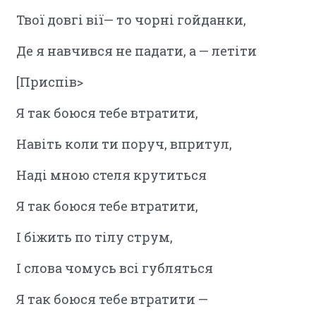
Твої довгі вії— то чорні гойданки,
Де я навчився не падати, а — летіти
[Приспів>
Я так боюся тебе втратити,
Навіть коли ти поруч, впритул,
Наді мною стеля крутиться
Я так боюся тебе втратити,
І біжить по тілу струм,
І слова чомусь всі губляться
Я так боюся тебе втратити —