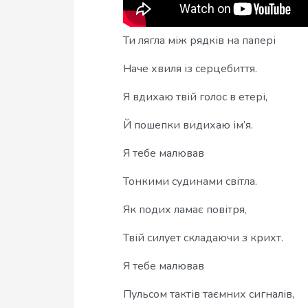
Ти лягла між рядків на папері
Наче хвиля із серцебиття.
Я вдихаю твій голос в етері,
Й пошепки видихаю ім’я.
Я тебе малював
Тонкими судинами світла.
Як подих ламає повітря,
Твій силует складаючи з крихт.
Я тебе малював
Пульсом тактів таємних сигналів,