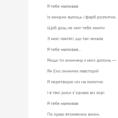
Я тебе малював
Із мокрих вулиць і фарб розлитих,
Щоб дощ не зміг тебе змити
З моєї пам’яті, що так чекала
Я тебе малював…
Якщо ти зникнеш з моїх долонь —
Як Ехо зниклих лавсторій
Я перетворю ніч на полотно
І в твої риси з`єднаю всі зорі
Я тебе малював
По краю втомлених вікон,