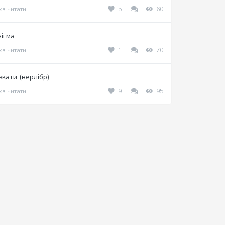
хв читати
5
60
нігма
хв читати
1
70
екати (верлібр)
хв читати
9
95