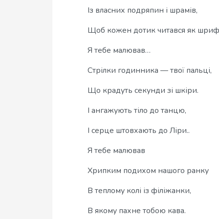
Із власних подряпин і шрамів,
Щоб кожен дотик читався як шриф
Я тебе малював…
Стрілки годинника — твої пальці,
Що крадуть секунди зі шкіри.
І ангажують тіло до танцю,
І серце штовхають до Ліри..
Я тебе малював
Хрипким подихом нашого ранку
В теплому колі із філіжанки,
В якому пахне тобою кава.