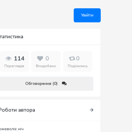
Увійти
татистика
114
0
0
Переглядів
Вподобано
Поділились
Обговорення (0)
Роботи автора
ожеволіє ніч