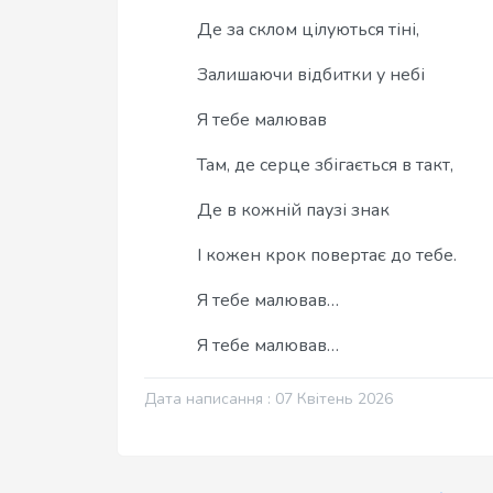
Де за склом цілуються тіні,
Залишаючи відбитки у небі
Я тебе малював
Там, де серце збігається в такт,
Де в кожній паузі знак
І кожен крок повертає до тебе.
Я тебе малював…
Я тебе малював…
Дата написання : 07 Квітень 2026