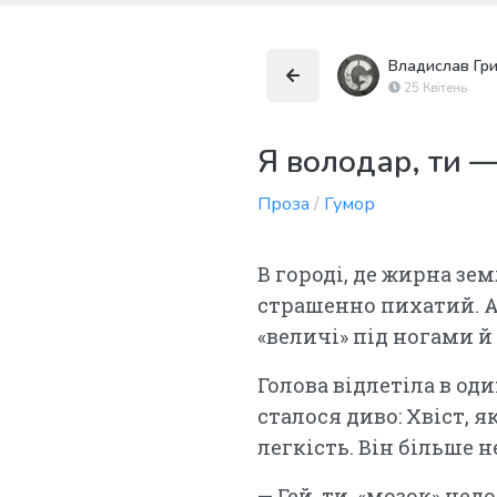
Владислав Гр
25 Квітень
Я володар, ти 
Проза
/
Гумор
В городі, де жирна зем
страшенно пихатий. А
«величі» під ногами 
Голова відлетіла в оди
сталося диво: Хвіст, 
легкість. Він більше 
— Гей, ти, «мозок» не