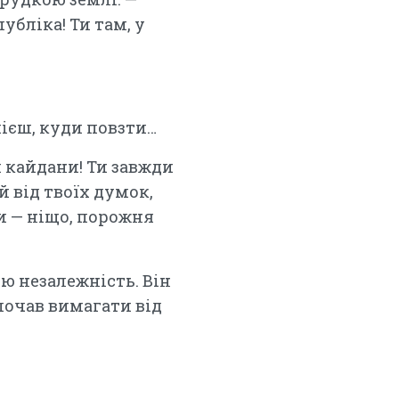
убліка! Ти там, у
мієш, куди повзти…
и кайдани! Ти завжди
й від твоїх думок,
Ти — ніщо, порожня
ю незалежність. Він
почав вимагати від