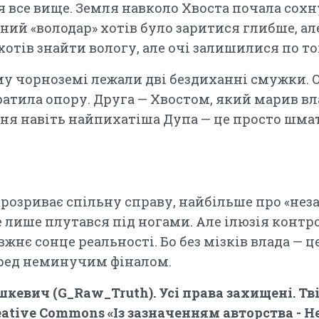
я все вище. Земля навколо Хвоста почала сох
ний «володар» хотів було заритися глибше, ал
хотів знайти вологу, але очі залишилися по той
му чорноземі лежали дві бездиханні смужки. О
тратила опору. Друга — Хвостом, який марив вла
ння навіть найпихатіша Дупа — це просто шмат
розриває спільну справу, найбільше про «неза
е лише плутався під ногами. Але ілюзія контр
жнє сонце реальності. Бо без мізків влада — ц
еред неминучим фіналом.
шкевич (G_Raw_Truth). Усі права захищені. Т
eative Commons «Із зазначенням авторства - Н