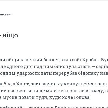
ишкевич
— ніщо
ля обіцяла вічний бенкет, жив собі Хробак. Бу
ле одного дня над ним блиснула сталь — саді
й одним ударом лопати перерубав бідолаху нав
н бік, а Хвіст, звиваючись у конвульсіях, зали
який все життя лише мовчки плентався ззаду,
не мусив повзти туди, куди хоче Голова!
дороблений! — закричала Дупа, підвівшись над 