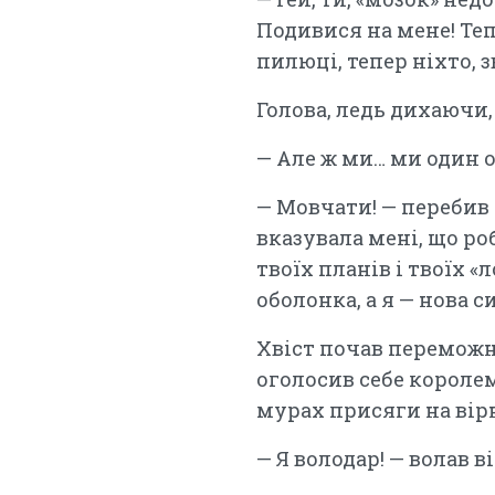
Подивися на мене! Теп
пилюці, тепер ніхто, 
Голова, ледь дихаючи,
— Але ж ми… ми один о
— Мовчати! — перебив 
вказувала мені, що роб
твоїх планів і твоїх «
оболонка, а я — нова с
Хвіст почав переможн
оголосив себе короле
мурах присяги на вірн
— Я володар! — волав в