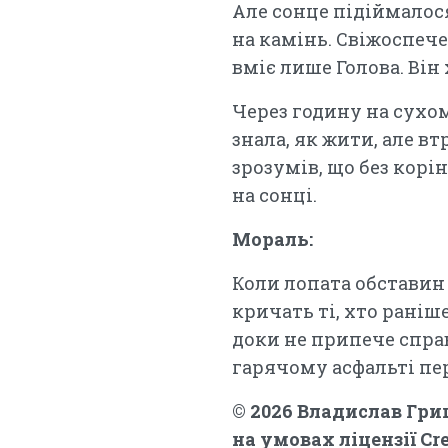
Але сонце підіймалос
на камінь. Свіжоспече
вміє лише Голова. Він 
Через годину на сухо
знала, як жити, але в
зрозумів, що без корі
на сонці.
Мораль:
Коли лопата обставин 
кричать ті, хто раніш
доки не припече справ
гарячому асфальті п
© 2026 Владислав Гри
на умовах ліцензії Cr