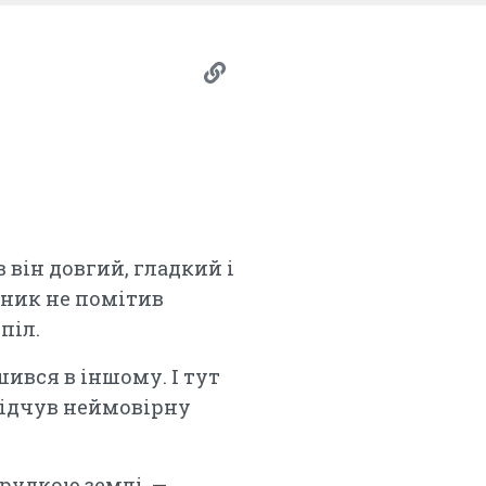
в він довгий, гладкий і
вник не помітив
піл.
шився в іншому. І тут
 відчув неймовірну
грудкою землі. —