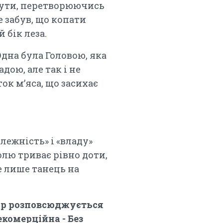
нути, перетворюючись
е забув, що копати
 бік леза.
дна була Головою, яка
дою, але так і не
ок м’яса, що засихає
лежність» і «владу»
олю триває рівно доти,
е лише танець на
вір розповсюджується
екомерційна - Без