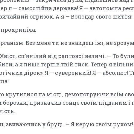
ер я — самостійна держава! Я — автономна респ
звичайний огризок. А я — Володар свого життя!
 прохрипіла:
рганізм. Без мене ти не знайдеш їжі, не зрозу
Хвіст, сп’янілий від раптової величі. — То бул
ити, а я лише терпів твій тиск. Тепер я вільни
логічних дірок». Я — суверенний! Я — абсолют! 
ила!
о крутитися на місці, демонструючи всім сво
м борозни, призначив сонце своїм підданим і 
ість.
ін, звиваючись у бруді. — Я керую своїм рухом!