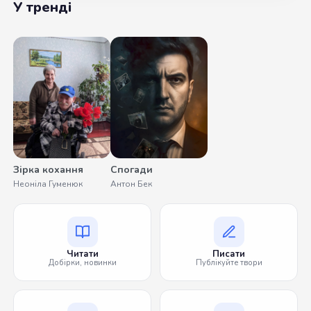
У тренді
Зірка кохання
Спогади
Неоніла Гуменюк
Антон Бек
Читати
Писати
Добірки, новинки
Публікуйте твори