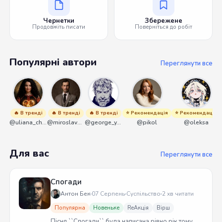
Чернетки
Збережене
Продовжіть писати
Поверніться до робіт
Популярні автори
Переглянути все
🔥 В тренді
🔥 В тренді
🔥 В тренді
⭐ Рекомендація
⭐ Рекомендація
@uliana_chernenko
@miroslavmaniyk
@george_y_lawlett
@pikol
@oleksa
Для вас
Переглянути все
Спогади
Антон Бек
07 Серпень
Суспільство
2 хв читати
Популярна
Новеньке
ReАкція
Вірш
Пісня ``Спогади`` була написана рівно рік тому.