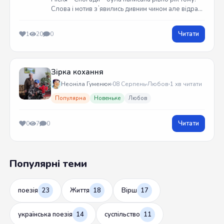
Слова і мотив зʼявились дивним чином але відразу
встиг записати на гітарі. Трек вийшов у жовтні
2025 року
Читати
1
20
0
Зірка кохання
Неоніла Гуменюк
08 Серпень
Любов
1 хв читати
Популярна
Новеньке
Любов
Читати
0
7
0
Популярні теми
поезія
23
Життя
18
Вірш
17
українська поезія
14
суспільство
11