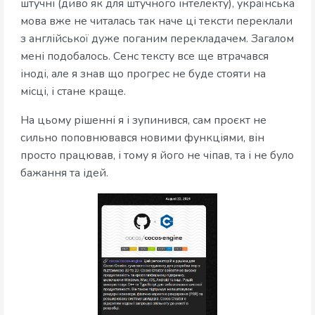
штучні (диво як для штучного інтелекту), українська
мова вже не читалась так наче ці тексти переклали
з англійської дуже поганим перекладачем. Загалом
мені подобалось. Сенс тексту все ще втрачався
іноді, але я знав що прогрес не буде стояти на
місці, і стане краще.
На цьому рішенні я і зупинився, сам проєкт не
сильно поповнювався новими функціями, він
просто працював, і тому я його не чіпав, та і не було
бажання та ідей.