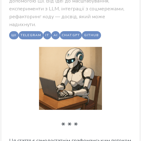
допомогою ШІ. Від ідеї до масштабування,
експерименти з LLM, інтеграції з соцмережами,
рефакторинг коду — досвід, який може
надихнути.
ШІ
TELEGRAM
IT
AI
CHATGPT
GITHUB
Ця стаття є самодостатнім графоманським потоком