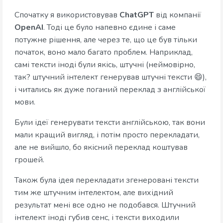
Спочатку я використовував
ChatGPT
від компанії
OpenAI
. Тоді це було напевно єдине і саме
потужне рішення, але через те, що це був тільки
початок, воно мало багато проблем. Наприклад,
самі тексти іноді були якісь, штучні (неймовірно,
так? штучний інтелект генерував штучні тексти 😄),
і читались як дуже поганий переклад з англійської
мови.
Були ідеї генерувати тексти англійською, так вони
мали кращий вигляд, і потім просто перекладати,
але не вийшло, бо якісний переклад коштував
грошей.
Також була ідея перекладати згенеровані тексти
тим же штучним інтелектом, але вихідний
результат мені все одно не подобався. Штучний
інтелект іноді губив сенс, і тексти виходили