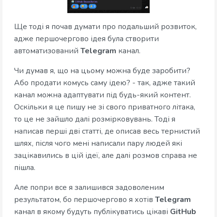
Ще тоді я почав думати про подальший розвиток,
адже першочергово ідея була створити
автоматизований
Telegram
канал.
Чи думав я, що на цьому можна буде заробити?
Або продати комусь саму ідею? - так, адже такий
канал можна адаптувати під будь-який контент.
Оскільки я це пишу не зі свого приватного літака,
то це не зайшло далі розмірковувань. Тоді я
написав перші дві статті, де описав весь тернистий
шлях, після чого мені написали пару людей які
зацікавились в цій ідеї, але далі розмов справа не
пішла.
Але попри все я залишився задоволеним
результатом, бо першочергово я хотів
Telegram
канал в якому будуть публікуватись цікаві
GitHub