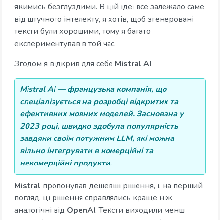
якимись безглуздими. В цій ідеї все залежало саме
від штучного інтелекту, я хотів, щоб згенеровані
тексти були хорошими, тому я багато
експериментував в той час.
Згодом я відкрив для себе
Mistral AI
Mistral AI — французька компанія, що
спеціалізується на розробці відкритих та
ефективних мовних моделей. Заснована у
2023 році, швидко здобула популярність
завдяки своїм потужним LLM, які можна
вільно інтегрувати в комерційні та
некомерційні продукти.
Mistral
пропонував дешевші рішення, і, на перший
погляд, ці рішення справлялись краще ніж
аналогічні від
OpenAI
. Тексти виходили менш