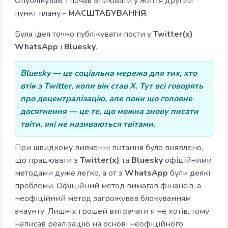
Опублікував, і почав втілювати у життя другий
пункт плану -
МАСШТАБУВАННЯ
.
Була ідея точно публікувати пости у
Twitter(x)
WhatsApp
і
Bluesky
.
Bluesky — це соціальна мережа для тих, хто
втік з Twitter, коли він став X. Тут всі говорять
про децентралізацію, але поки що головне
досягнення — це те, що можна знову писати
твіти, які не називаються твітами.
При швидкому вивченні питання було виявлено,
що працювати з
Twitter(x)
та
Bluesky
офіційними
методами дуже легко, а от з
WhatsApp
були деякі
проблеми. Офіційний метод вимагав фінансів, а
неофіційний метод загрожував блокуванням
акаунту. Лишніх грошей витрачати я не хотів, тому
написав реалізацію на основі неофіційного