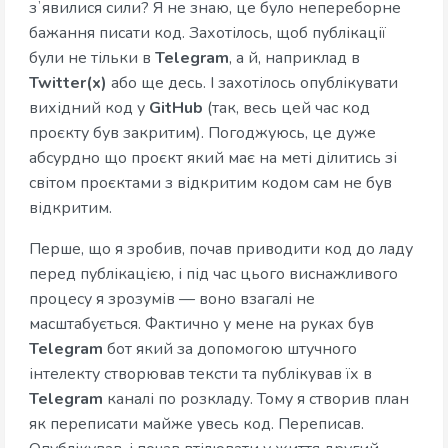
зʼявилися сили? Я не знаю, це було непереборне
бажання писати код. Захотілось, щоб публікації
були не тільки в
Telegram
, а й, наприклад в
Twitter(x)
або ще десь. І захотілось опублікувати
вихідний код у
GitHub
(так, весь цей час код
проєкту був закритим). Погоджуюсь, це дуже
абсурдно що проєкт який має на меті ділитись зі
світом проєктами з відкритим кодом сам не був
відкритим.
Перше, що я зробив, почав приводити код до ладу
перед публікацією, і під час цього виснажливого
процесу я зрозумів — воно взагалі не
масштабується. Фактично у мене на руках був
Telegram
бот який за допомогою штучного
інтелекту створював тексти та публікував їх в
Telegram
каналі по розкладу. Тому я створив план
як переписати майже увесь код. Переписав.