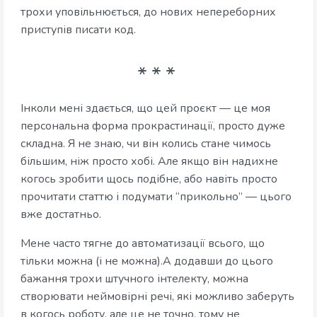
трохи уповільнюється, до нових непереборних
приступів писати код.
Інколи мені здається, що цей проєкт — це моя
персональна форма прокрастинації, просто дуже
складна. Я не знаю, чи він колись стане чимось
більшим, ніж просто хобі. Але якщо він надихне
когось зробити щось подібне, або навіть просто
прочитати статтю і подумати “прикольно” — цього
вже достатньо.
Мене часто тягне до автоматизації всього, що
тільки можна (і не можна).А додавши до цього
бажання трохи штучного інтелекту, можна
створювати неймовірні речі, які можливо заберуть
в когось роботу, але це не точно, тому не