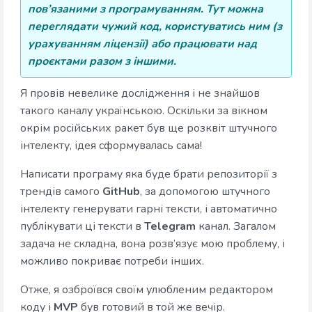
пов’язаними з програмуванням. Тут можна
переглядати чужий код, користуватись ним (з
урахуванням ліцензії) або працювати над
проєктами разом з іншими.
Я провів невелике дослідження і не знайшов
такого каналу українською. Оскільки за вікном
окрім російських ракет був ще розквіт штучного
інтелекту, ідея сформувалась сама!
Написати програму яка буде брати репозиторії з
трендів самого
GitHub
, за допомогою штучного
інтелекту генерувати гарні тексти, і автоматично
публікувати ці тексти в
Telegram
канал. Загалом
задача не складна, вона розв’язує мою проблему, і
можливо покриває потреби інших.
Отже, я озброївся своїм улюбленим редактором
коду і
MVP
був готовий в той же вечір.