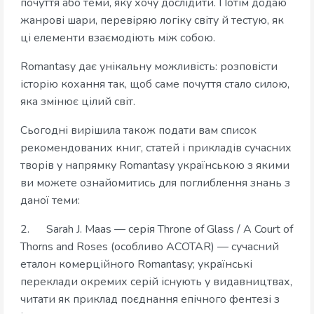
почуття або теми, яку хочу дослідити. Потім додаю
жанрові шари, перевіряю логіку світу й тестую, як
ці елементи взаємодіють між собою.
Romantasy дає унікальну можливість: розповісти
історію кохання так, щоб саме почуття стало силою,
яка змінює цілий світ.
Сьогодні вирішила також подати вам список
рекомендованих книг, статей і прикладів сучасних
творів у напрямку Romantasy українською з якими
ви можете ознайомитись для поглиблення знань з
даної теми:
2. Sarah J. Maas — серія Throne of Glass / A Court of
Thorns and Roses (особливо ACOTAR) — сучасний
еталон комерційного Romantasy; українські
переклади окремих серій існують у видавництвах,
читати як приклад поєднання епічного фентезі з