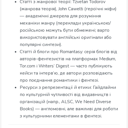
Статті з жанрової теорії: Tzvetan Todorov
(жанрова теорія), John Cawelti (героїчні міфи)
— академічні джерела для розуміння
механіки жанру (переклади українською/
російською можуть бути обмежені; варто
використовувати англійські оригінали або
популярні синтези).
Статті й блоги про Romantasy: серія блогів від
авторів-фентезистів на платформах Medium,
Tor.com і Writers’ Digest — часто публікують
кейси та інтерв’ю, де автори розповідають
про поєднання романтики і фентезі.
Ресурси з репрезентації й етики: Гайдлайни
по культурній чутливості від видавництв і
організацій (напр., ALSC, We Need Diverse
Books) — англомовні, але важливі для роботи
з культурними елементами в фентезі.