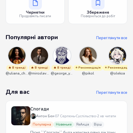
Чернетки
Збережене
Продовжіть писати
Поверніться до робіт
Популярні автори
Переглянути все
🔥 В тренді
🔥 В тренді
🔥 В тренді
⭐ Рекомендація
⭐ Рекомендація
@uliana_chernenko
@miroslavmaniyk
@george_y_lawlett
@pikol
@oleksa
Для вас
Переглянути все
Спогади
Антон Бек
07 Серпень
Суспільство
2 хв читати
Популярна
Новеньке
ReАкція
Вірш
Пісня ``Спогади`` була написана рівно рік тому.