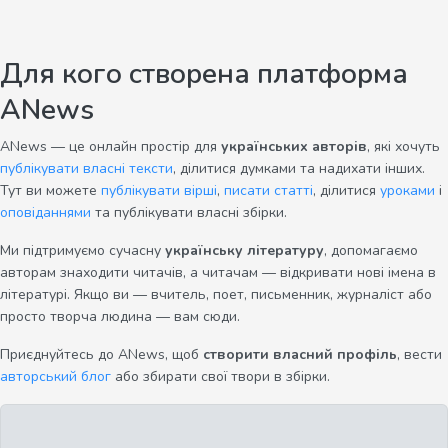
Для кого створена платформа
ANews
ANews — це онлайн простір для
українських авторів
, які хочуть
публікувати власні тексти
, ділитися думками та надихати інших.
Тут ви можете
публікувати вірші
,
писати статті
, ділитися
уроками
і
оповіданнями
та публікувати власні збірки.
Ми підтримуємо сучасну
українську літературу
, допомагаємо
авторам знаходити читачів, а читачам — відкривати нові імена в
літературі. Якщо ви — вчитель, поет, письменник, журналіст або
просто творча людина — вам сюди.
Приєднуйтесь до ANews, щоб
створити власний профіль
, вести
авторський блог
або збирати свої твори в збірки.