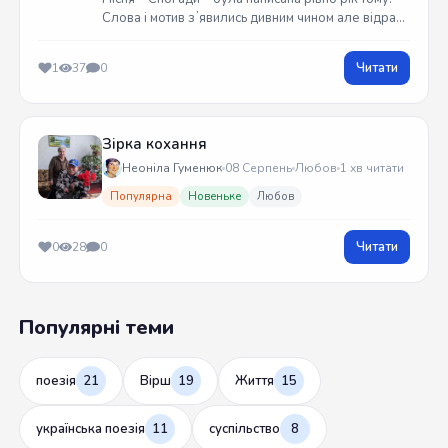
Слова і мотив зʼявились дивним чином але відразу
встиг записати на гітарі. Трек вийшов у жовтні
2025 року
Читати
1
37
0
Зірка кохання
Неоніла Гуменюк
08 Серпень
Любов
1 хв читати
Популярна
Новеньке
Любов
Читати
0
28
0
Популярні теми
поезія
21
Вірш
19
Життя
15
українська поезія
11
суспільство
8