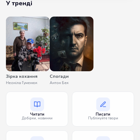
У тренді
Зірка кохання
Спогади
Неоніла Гуменюк
Антон Бек
Читати
Писати
Добірки, новинки
Публікуйте твори